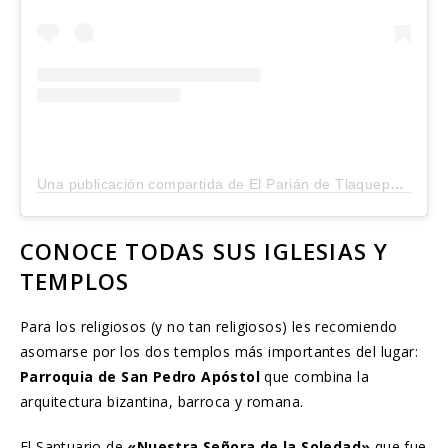
Una publicación compartida de El Parián de Tlaquepaque (@elpariandetlaquepaque)
CONOCE TODAS SUS IGLESIAS Y
TEMPLOS
Para los religiosos (y no tan religiosos) les recomiendo
asomarse por los dos templos más importantes del lugar:
Parroquia de San Pedro
Apóstol
que combina la
arquitectura bizantina, barroca y romana.
El Santuario de
«Nuestra Señora de la Soledad»
que fue