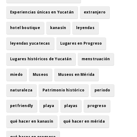
Experiencias únicas en Yucatán
extranjero
hotel boutique
kanasín
leyendas
leyendas yucatecas
Lugares en Progreso
Lugares históricos de Yucatán
menstruación
miedo
Museos
Museos en Mérida
naturaleza
Patrimonio histórico
periodo
petfriendly
playa
playas
progreso
qué hacer en kanasín
qué hacer en mérida
qué hacer en progreso