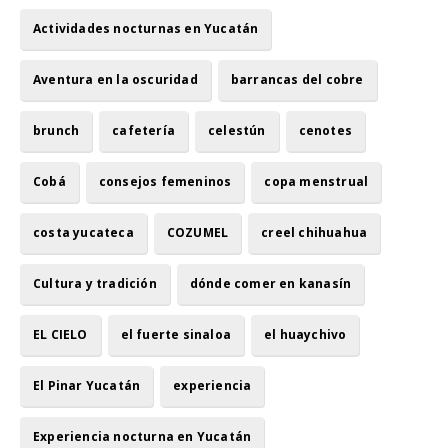
Actividades nocturnas en Yucatán
Aventura en la oscuridad
barrancas del cobre
brunch
cafetería
celestún
cenotes
Cobá
consejos femeninos
copa menstrual
costa yucateca
COZUMEL
creel chihuahua
Cultura y tradición
dónde comer en kanasín
EL CIELO
el fuerte sinaloa
el huaychivo
El Pinar Yucatán
experiencia
Experiencia nocturna en Yucatán