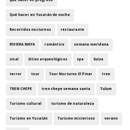
Qué hacer en Yucatán de noche
Recorridos nocturnos
restaurante
RIVIERA MAYA
romántico
semana meridana
sisal
Sitios arqueológicos
spa
Suiza
terror
tour
Tour Nocturno El Pinar
tren
TREN CHEPE
tren chepe semana santa
Tulum
Turismo cultural
turismo de naturaleza
Turismo en Yucatán
Turismo misterioso
verano