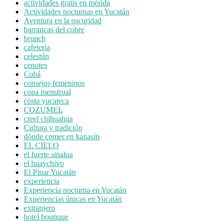
actividades gratis en mérida
Actividades nocturnas en Yucatán
Aventura en la oscuridad
barrancas del cobre
brunch
cafetería
celestún
cenotes
Cobá
consejos femeninos
copa menstrual
costa yucateca
COZUMEL
creel chihuahua
Cultura y tradición
dónde comer en kanasín
EL CIELO
el fuerte sinaloa
el huaychivo
El Pinar Yucatán
experiencia
Experiencia nocturna en Yucatán
Experiencias únicas en Yucatán
extranjero
hotel boutique