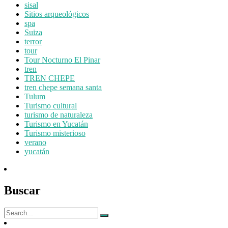
sisal
Sitios arqueológicos
spa
Suiza
terror
tour
Tour Nocturno El Pinar
tren
TREN CHEPE
tren chepe semana santa
Tulum
Turismo cultural
turismo de naturaleza
Turismo en Yucatán
Turismo misterioso
verano
yucatán
Buscar