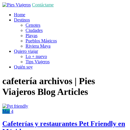
Contáctame
Home
Destinos
Cenotes
Ciudades
Playas
Pueblos Mágicos
Riviera Maya
Quiero viajar
Lo + nuevo
Tips Viajeros
Quién soy
cafetería archivos | Pies
Viajeros
Blog Articles
Mar
4
Cafeterías y restaurantes Pet Friendly en