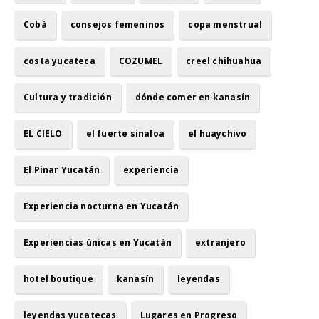
Cobá
consejos femeninos
copa menstrual
costa yucateca
COZUMEL
creel chihuahua
Cultura y tradición
dónde comer en kanasín
EL CIELO
el fuerte sinaloa
el huaychivo
El Pinar Yucatán
experiencia
Experiencia nocturna en Yucatán
Experiencias únicas en Yucatán
extranjero
hotel boutique
kanasín
leyendas
leyendas yucatecas
Lugares en Progreso