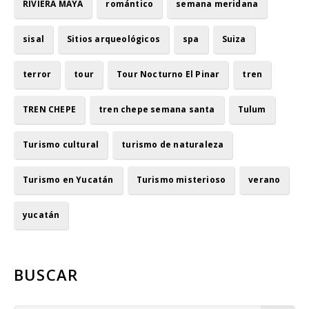
RIVIERA MAYA
romántico
semana meridana
sisal
Sitios arqueológicos
spa
Suiza
terror
tour
Tour Nocturno El Pinar
tren
TREN CHEPE
tren chepe semana santa
Tulum
Turismo cultural
turismo de naturaleza
Turismo en Yucatán
Turismo misterioso
verano
yucatán
BUSCAR