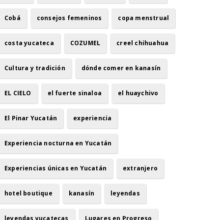
Cobá
consejos femeninos
copa menstrual
costa yucateca
COZUMEL
creel chihuahua
Cultura y tradición
dónde comer en kanasín
EL CIELO
el fuerte sinaloa
el huaychivo
El Pinar Yucatán
experiencia
Experiencia nocturna en Yucatán
Experiencias únicas en Yucatán
extranjero
hotel boutique
kanasín
leyendas
leyendas yucatecas
Lugares en Progreso