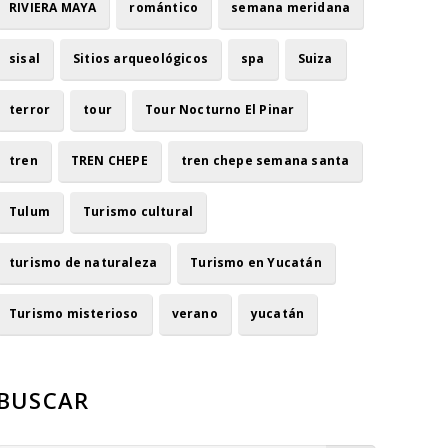
RIVIERA MAYA
romántico
semana meridana
sisal
Sitios arqueológicos
spa
Suiza
terror
tour
Tour Nocturno El Pinar
tren
TREN CHEPE
tren chepe semana santa
Tulum
Turismo cultural
turismo de naturaleza
Turismo en Yucatán
Turismo misterioso
verano
yucatán
BUSCAR