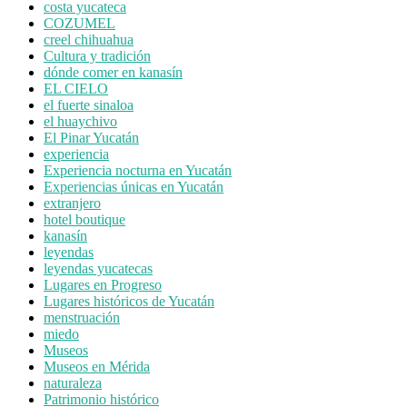
costa yucateca
COZUMEL
creel chihuahua
Cultura y tradición
dónde comer en kanasín
EL CIELO
el fuerte sinaloa
el huaychivo
El Pinar Yucatán
experiencia
Experiencia nocturna en Yucatán
Experiencias únicas en Yucatán
extranjero
hotel boutique
kanasín
leyendas
leyendas yucatecas
Lugares en Progreso
Lugares históricos de Yucatán
menstruación
miedo
Museos
Museos en Mérida
naturaleza
Patrimonio histórico