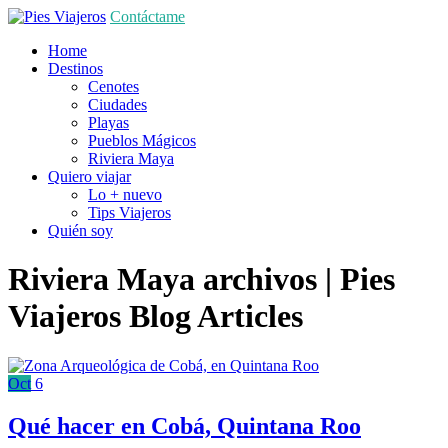
Contáctame
Home
Destinos
Cenotes
Ciudades
Playas
Pueblos Mágicos
Riviera Maya
Quiero viajar
Lo + nuevo
Tips Viajeros
Quién soy
Riviera Maya archivos | Pies
Viajeros
Blog Articles
Oct
6
Qué hacer en Cobá, Quintana Roo