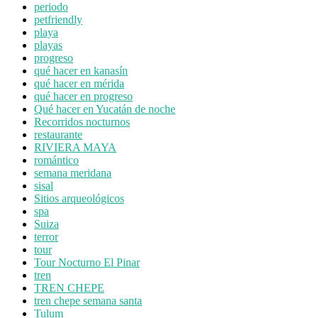
periodo
petfriendly
playa
playas
progreso
qué hacer en kanasín
qué hacer en mérida
qué hacer en progreso
Qué hacer en Yucatán de noche
Recorridos nocturnos
restaurante
RIVIERA MAYA
romántico
semana meridana
sisal
Sitios arqueológicos
spa
Suiza
terror
tour
Tour Nocturno El Pinar
tren
TREN CHEPE
tren chepe semana santa
Tulum