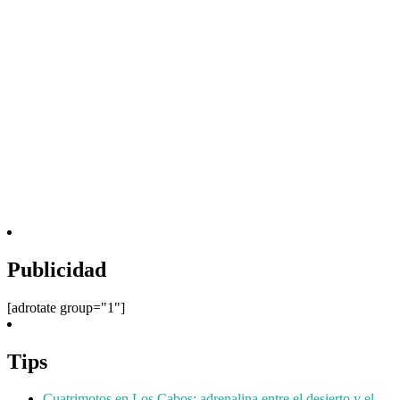
Publicidad
[adrotate group="1"]
Tips
Cuatrimotos en Los Cabos: adrenalina entre el desierto y el