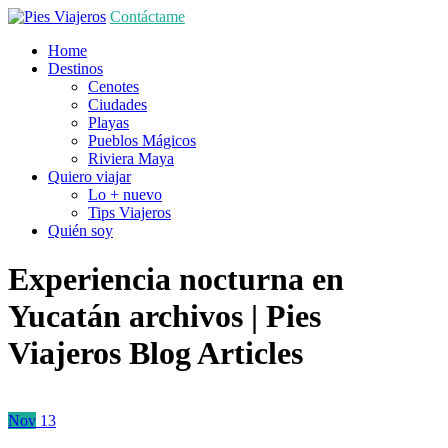
Contáctame
Home
Destinos
Cenotes
Ciudades
Playas
Pueblos Mágicos
Riviera Maya
Quiero viajar
Lo + nuevo
Tips Viajeros
Quién soy
Experiencia nocturna en
Yucatán archivos | Pies
Viajeros
Blog Articles
Nov
13