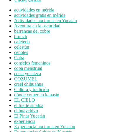
actividades en mérida
actividades gratis en mérida
Actividades nocturnas en Yucatán
Aventura en la oscuridad
barrancas del cobre
brunch
cafetería
celestún
cenotes
Cobá
consejos femeninos
copa menstrual
costa yucateca
COZUMEL
creel chihuahua
Cultura y tradición
dónde comer en kanasín
EL CIELO
el fuerte sinaloa
el huaychivo
El Pinar Yucatán
experiencia
Experiencia nocturna en Yucatán
Experiencias únicas en Yucatán