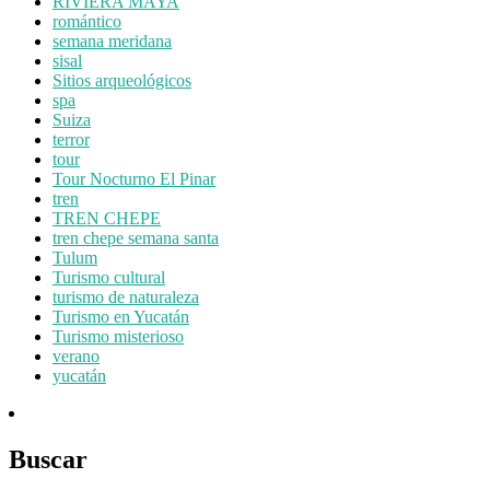
RIVIERA MAYA
romántico
semana meridana
sisal
Sitios arqueológicos
spa
Suiza
terror
tour
Tour Nocturno El Pinar
tren
TREN CHEPE
tren chepe semana santa
Tulum
Turismo cultural
turismo de naturaleza
Turismo en Yucatán
Turismo misterioso
verano
yucatán
Buscar