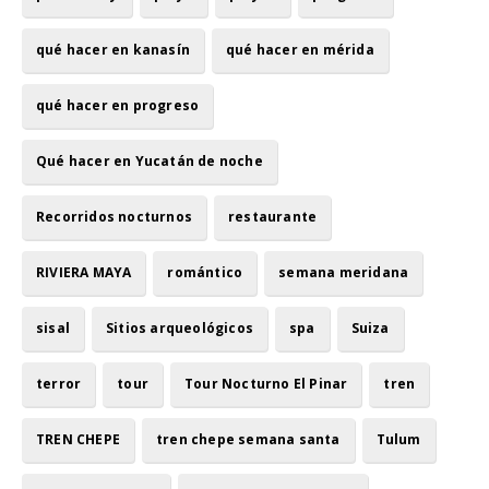
qué hacer en kanasín
qué hacer en mérida
qué hacer en progreso
Qué hacer en Yucatán de noche
Recorridos nocturnos
restaurante
RIVIERA MAYA
romántico
semana meridana
sisal
Sitios arqueológicos
spa
Suiza
terror
tour
Tour Nocturno El Pinar
tren
TREN CHEPE
tren chepe semana santa
Tulum