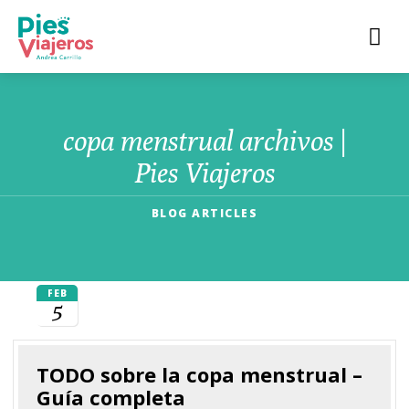
copa menstrual archivos |
Pies Viajeros
BLOG ARTICLES
FEB
5
TODO sobre la copa menstrual –
Guía completa