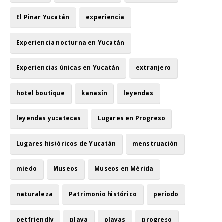
El Pinar Yucatán
experiencia
Experiencia nocturna en Yucatán
Experiencias únicas en Yucatán
extranjero
hotel boutique
kanasín
leyendas
leyendas yucatecas
Lugares en Progreso
Lugares históricos de Yucatán
menstruación
miedo
Museos
Museos en Mérida
naturaleza
Patrimonio histórico
periodo
petfriendly
playa
playas
progreso