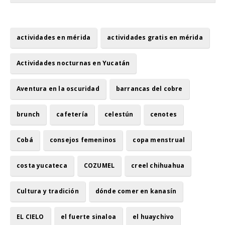
actividades en mérida
actividades gratis en mérida
Actividades nocturnas en Yucatán
Aventura en la oscuridad
barrancas del cobre
brunch
cafetería
celestún
cenotes
Cobá
consejos femeninos
copa menstrual
costa yucateca
COZUMEL
creel chihuahua
Cultura y tradición
dónde comer en kanasín
EL CIELO
el fuerte sinaloa
el huaychivo