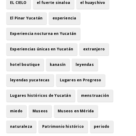
EL CIELO
el fuerte sinaloa
el huaychivo
El Pinar Yucatán
experiencia
Experiencia nocturna en Yucatán
Experiencias únicas en Yucatán
extranjero
hotel boutique
kanasín
leyendas
leyendas yucatecas
Lugares en Progreso
Lugares históricos de Yucatán
menstruación
miedo
Museos
Museos en Mérida
naturaleza
Patrimonio histórico
periodo