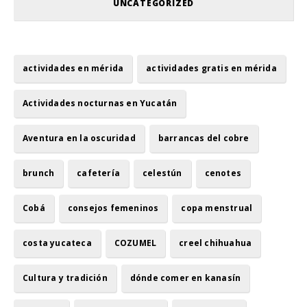
UNCATEGORIZED
actividades en mérida
actividades gratis en mérida
Actividades nocturnas en Yucatán
Aventura en la oscuridad
barrancas del cobre
brunch
cafetería
celestún
cenotes
Cobá
consejos femeninos
copa menstrual
costa yucateca
COZUMEL
creel chihuahua
Cultura y tradición
dónde comer en kanasín