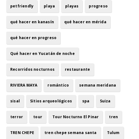
petfriendly
playa
playas
progreso
qué hacer en kanasín
qué hacer en mérida
qué hacer en progreso
Qué hacer en Yucatán de noche
Recorridos nocturnos
restaurante
RIVIERA MAYA
romántico
semana meridana
sisal
Sitios arqueológicos
spa
Suiza
terror
tour
Tour Nocturno El Pinar
tren
TREN CHEPE
tren chepe semana santa
Tulum