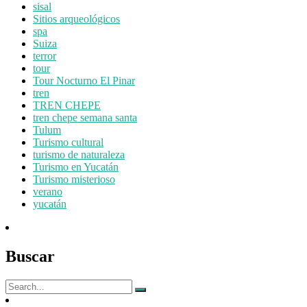
sisal
Sitios arqueológicos
spa
Suiza
terror
tour
Tour Nocturno El Pinar
tren
TREN CHEPE
tren chepe semana santa
Tulum
Turismo cultural
turismo de naturaleza
Turismo en Yucatán
Turismo misterioso
verano
yucatán
Buscar