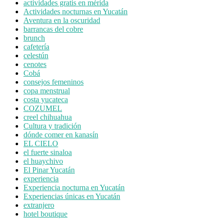
actividades gratis en mérida
Actividades nocturnas en Yucatán
Aventura en la oscuridad
barrancas del cobre
brunch
cafetería
celestún
cenotes
Cobá
consejos femeninos
copa menstrual
costa yucateca
COZUMEL
creel chihuahua
Cultura y tradición
dónde comer en kanasín
EL CIELO
el fuerte sinaloa
el huaychivo
El Pinar Yucatán
experiencia
Experiencia nocturna en Yucatán
Experiencias únicas en Yucatán
extranjero
hotel boutique