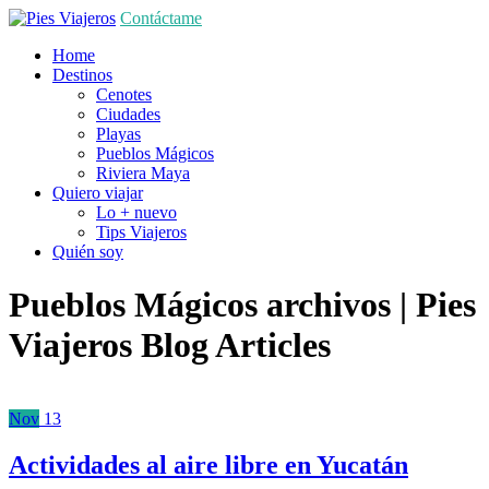
Contáctame
Home
Destinos
Cenotes
Ciudades
Playas
Pueblos Mágicos
Riviera Maya
Quiero viajar
Lo + nuevo
Tips Viajeros
Quién soy
Pueblos Mágicos archivos | Pies
Viajeros
Blog Articles
Nov
13
Actividades al aire libre en Yucatán