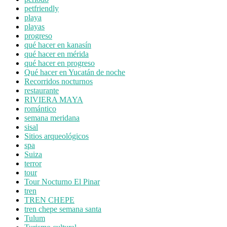
petfriendly
playa
playas
progreso
qué hacer en kanasín
qué hacer en mérida
qué hacer en progreso
Qué hacer en Yucatán de noche
Recorridos nocturnos
restaurante
RIVIERA MAYA
romántico
semana meridana
sisal
Sitios arqueológicos
spa
Suiza
terror
tour
Tour Nocturno El Pinar
tren
TREN CHEPE
tren chepe semana santa
Tulum