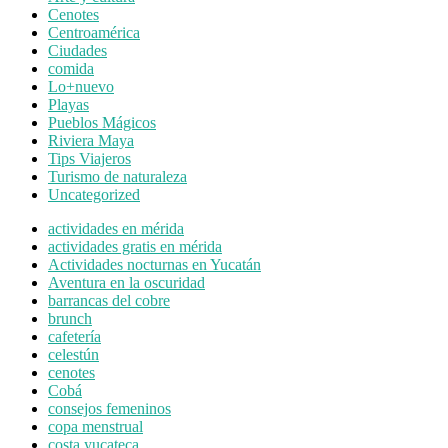
Cenotes
Centroamérica
Ciudades
comida
Lo+nuevo
Playas
Pueblos Mágicos
Riviera Maya
Tips Viajeros
Turismo de naturaleza
Uncategorized
actividades en mérida
actividades gratis en mérida
Actividades nocturnas en Yucatán
Aventura en la oscuridad
barrancas del cobre
brunch
cafetería
celestún
cenotes
Cobá
consejos femeninos
copa menstrual
costa yucateca