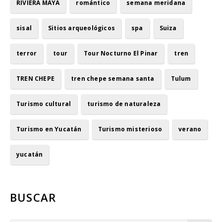
RIVIERA MAYA
romántico
semana meridana
sisal
Sitios arqueológicos
spa
Suiza
terror
tour
Tour Nocturno El Pinar
tren
TREN CHEPE
tren chepe semana santa
Tulum
Turismo cultural
turismo de naturaleza
Turismo en Yucatán
Turismo misterioso
verano
yucatán
BUSCAR