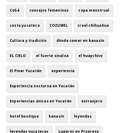
Cobá
consejos femeninos
copa menstrual
costa yucateca
COZUMEL
creel chihuahua
Cultura y tradición
dónde comer en kanasín
EL CIELO
el fuerte sinaloa
el huaychivo
El Pinar Yucatán
experiencia
Experiencia nocturna en Yucatán
Experiencias únicas en Yucatán
extranjero
hotel boutique
kanasín
leyendas
leyendas yucatecas
Lugares en Progreso