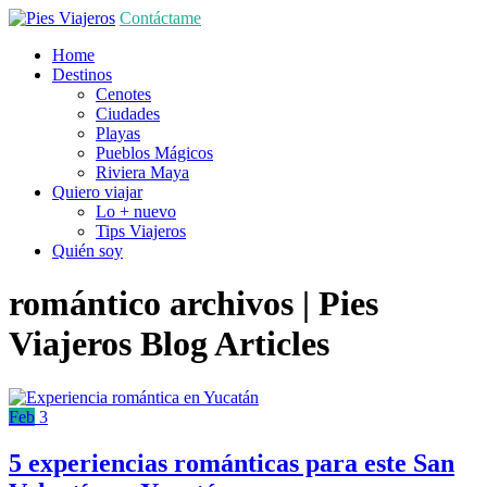
Contáctame
Home
Destinos
Cenotes
Ciudades
Playas
Pueblos Mágicos
Riviera Maya
Quiero viajar
Lo + nuevo
Tips Viajeros
Quién soy
romántico archivos | Pies
Viajeros
Blog Articles
Feb
3
5 experiencias románticas para este San