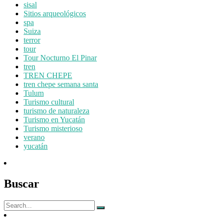
sisal
Sitios arqueológicos
spa
Suiza
terror
tour
Tour Nocturno El Pinar
tren
TREN CHEPE
tren chepe semana santa
Tulum
Turismo cultural
turismo de naturaleza
Turismo en Yucatán
Turismo misterioso
verano
yucatán
Buscar