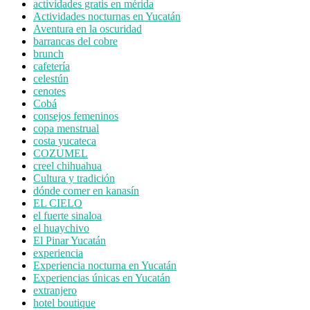
actividades gratis en mérida
Actividades nocturnas en Yucatán
Aventura en la oscuridad
barrancas del cobre
brunch
cafetería
celestún
cenotes
Cobá
consejos femeninos
copa menstrual
costa yucateca
COZUMEL
creel chihuahua
Cultura y tradición
dónde comer en kanasín
EL CIELO
el fuerte sinaloa
el huaychivo
El Pinar Yucatán
experiencia
Experiencia nocturna en Yucatán
Experiencias únicas en Yucatán
extranjero
hotel boutique