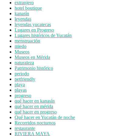
extranjero
hotel boutique
kanasín
leyendas
leyendas yucatecas
Lugares en Progreso
Lugares históricos de Yucatán
menstruación
miedo
Museos
Museos en Mérida
naturaleza
Patrimonio histórico
periodo
petfriendly
playa
playas
progreso
qué hacer en kanasín
qué hacer en mérida
qué hacer en progreso
Qué hacer en Yucatán de noche
Recorridos nocturnos
restaurante
RIVIERA MAYA