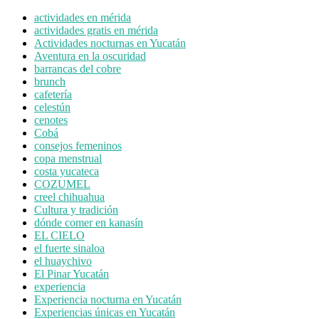
actividades en mérida
actividades gratis en mérida
Actividades nocturnas en Yucatán
Aventura en la oscuridad
barrancas del cobre
brunch
cafetería
celestún
cenotes
Cobá
consejos femeninos
copa menstrual
costa yucateca
COZUMEL
creel chihuahua
Cultura y tradición
dónde comer en kanasín
EL CIELO
el fuerte sinaloa
el huaychivo
El Pinar Yucatán
experiencia
Experiencia nocturna en Yucatán
Experiencias únicas en Yucatán