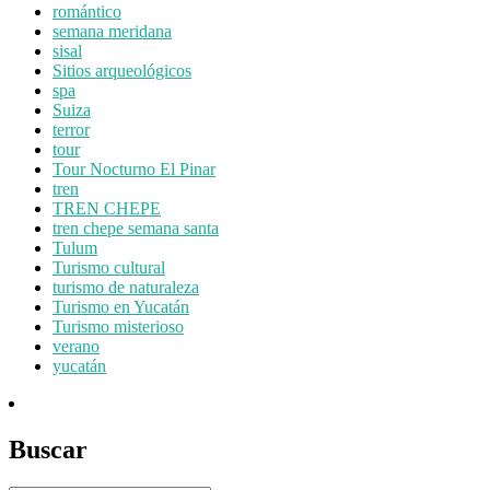
romántico
semana meridana
sisal
Sitios arqueológicos
spa
Suiza
terror
tour
Tour Nocturno El Pinar
tren
TREN CHEPE
tren chepe semana santa
Tulum
Turismo cultural
turismo de naturaleza
Turismo en Yucatán
Turismo misterioso
verano
yucatán
Buscar