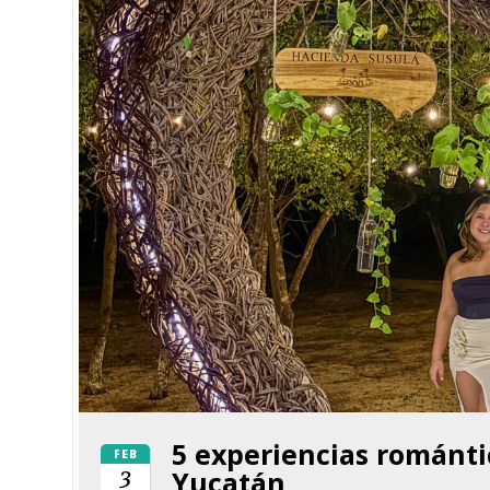
5 experiencias románti
FEB
3
Yucatán