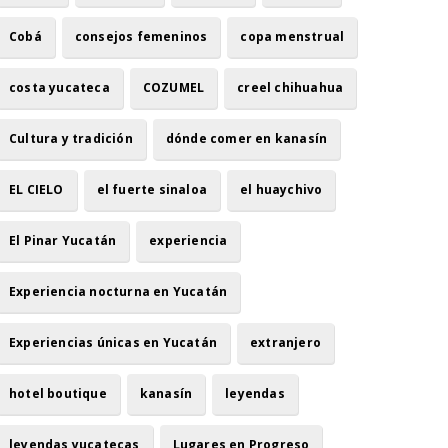
Cobá
consejos femeninos
copa menstrual
costa yucateca
COZUMEL
creel chihuahua
Cultura y tradición
dónde comer en kanasín
EL CIELO
el fuerte sinaloa
el huaychivo
El Pinar Yucatán
experiencia
Experiencia nocturna en Yucatán
Experiencias únicas en Yucatán
extranjero
hotel boutique
kanasín
leyendas
leyendas yucatecas
Lugares en Progreso