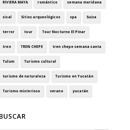
RIVIERA MAYA
romántico
semana meridana
sisal
Sitios arqueológicos
spa
Suiza
terror
tour
Tour Nocturno El Pinar
tren
TREN CHEPE
tren chepe semana santa
Tulum
Turismo cultural
turismo de naturaleza
Turismo en Yucatán
Turismo misterioso
verano
yucatán
BUSCAR