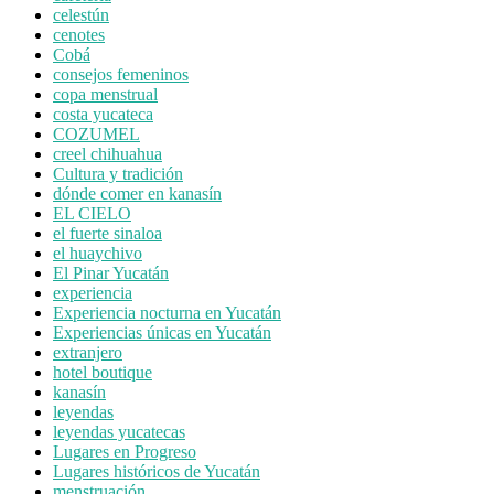
celestún
cenotes
Cobá
consejos femeninos
copa menstrual
costa yucateca
COZUMEL
creel chihuahua
Cultura y tradición
dónde comer en kanasín
EL CIELO
el fuerte sinaloa
el huaychivo
El Pinar Yucatán
experiencia
Experiencia nocturna en Yucatán
Experiencias únicas en Yucatán
extranjero
hotel boutique
kanasín
leyendas
leyendas yucatecas
Lugares en Progreso
Lugares históricos de Yucatán
menstruación