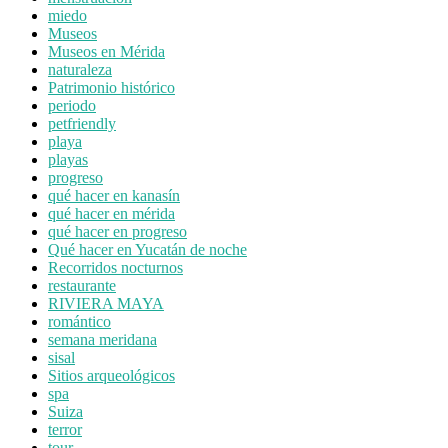
miedo
Museos
Museos en Mérida
naturaleza
Patrimonio histórico
periodo
petfriendly
playa
playas
progreso
qué hacer en kanasín
qué hacer en mérida
qué hacer en progreso
Qué hacer en Yucatán de noche
Recorridos nocturnos
restaurante
RIVIERA MAYA
romántico
semana meridana
sisal
Sitios arqueológicos
spa
Suiza
terror
tour