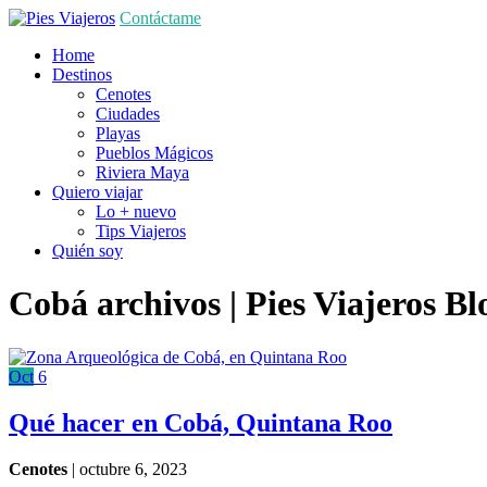
Contáctame
Home
Destinos
Cenotes
Ciudades
Playas
Pueblos Mágicos
Riviera Maya
Quiero viajar
Lo + nuevo
Tips Viajeros
Quién soy
Cobá archivos | Pies Viajeros
Bl
Oct
6
Qué hacer en Cobá, Quintana Roo
Cenotes
|
octubre 6, 2023