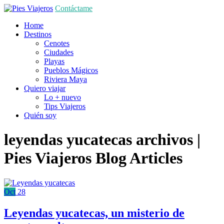
Contáctame
Home
Destinos
Cenotes
Ciudades
Playas
Pueblos Mágicos
Riviera Maya
Quiero viajar
Lo + nuevo
Tips Viajeros
Quién soy
leyendas yucatecas archivos |
Pies Viajeros
Blog Articles
Oct
28
Leyendas yucatecas, un misterio de