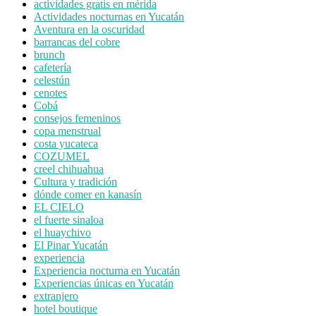
actividades gratis en mérida
Actividades nocturnas en Yucatán
Aventura en la oscuridad
barrancas del cobre
brunch
cafetería
celestún
cenotes
Cobá
consejos femeninos
copa menstrual
costa yucateca
COZUMEL
creel chihuahua
Cultura y tradición
dónde comer en kanasín
EL CIELO
el fuerte sinaloa
el huaychivo
El Pinar Yucatán
experiencia
Experiencia nocturna en Yucatán
Experiencias únicas en Yucatán
extranjero
hotel boutique