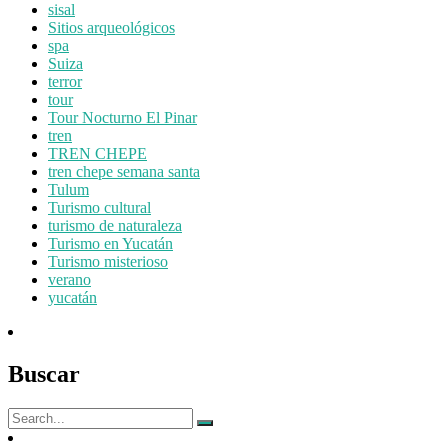
sisal
Sitios arqueológicos
spa
Suiza
terror
tour
Tour Nocturno El Pinar
tren
TREN CHEPE
tren chepe semana santa
Tulum
Turismo cultural
turismo de naturaleza
Turismo en Yucatán
Turismo misterioso
verano
yucatán
Buscar