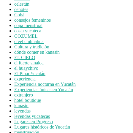
celestún
cenotes
Cobá
consejos femeninos
copa menstrual
costa yucateca
COZUMEL
creel chihuahua
Cultura y tradición
dónde comer en kanasín
EL CIELO
el fuerte sinaloa
el huaychivo
El Pinar Yucatán
experiencia
Experiencia nocturna en Yucatán
Experiencias únicas en Yucatán
extranjero
hotel boutique
kanasín
leyendas
leyendas yucatecas
Lugares en Progreso
Lugares históricos de Yucatán
menstruación