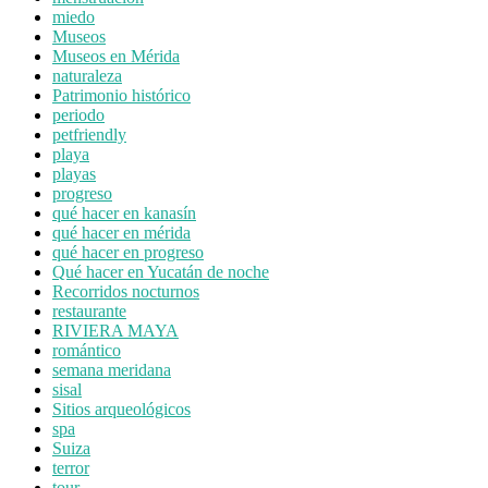
miedo
Museos
Museos en Mérida
naturaleza
Patrimonio histórico
periodo
petfriendly
playa
playas
progreso
qué hacer en kanasín
qué hacer en mérida
qué hacer en progreso
Qué hacer en Yucatán de noche
Recorridos nocturnos
restaurante
RIVIERA MAYA
romántico
semana meridana
sisal
Sitios arqueológicos
spa
Suiza
terror
tour