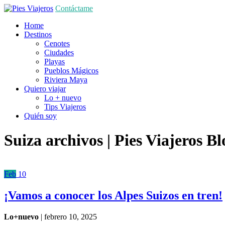
Contáctame
Home
Destinos
Cenotes
Ciudades
Playas
Pueblos Mágicos
Riviera Maya
Quiero viajar
Lo + nuevo
Tips Viajeros
Quién soy
Suiza archivos | Pies Viajeros
Bl
Feb
10
¡Vamos a conocer los Alpes Suizos en tren!
Lo+nuevo
|
febrero 10, 2025