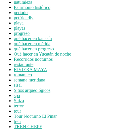
naturaleza
Patrimonio histórico
periodo
petfriendly
playa
playas
progreso
qué hacer en kanasín
qué hacer en mérida
qué hacer en progreso
Qué hacer en Yucatán de noche
Recorridos nocturnos
restaurante
RIVIERA MAYA
romántico
semana meridana
sisal
Sitios arqueológicos
spa
Suiza
terror
tour
Tour Nocturno El Pinar
tren
TREN CHEPE