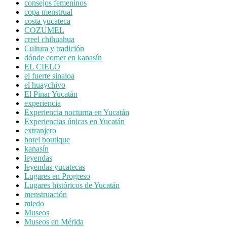
consejos femeninos
copa menstrual
costa yucateca
COZUMEL
creel chihuahua
Cultura y tradición
dónde comer en kanasín
EL CIELO
el fuerte sinaloa
el huaychivo
El Pinar Yucatán
experiencia
Experiencia nocturna en Yucatán
Experiencias únicas en Yucatán
extranjero
hotel boutique
kanasín
leyendas
leyendas yucatecas
Lugares en Progreso
Lugares históricos de Yucatán
menstruación
miedo
Museos
Museos en Mérida