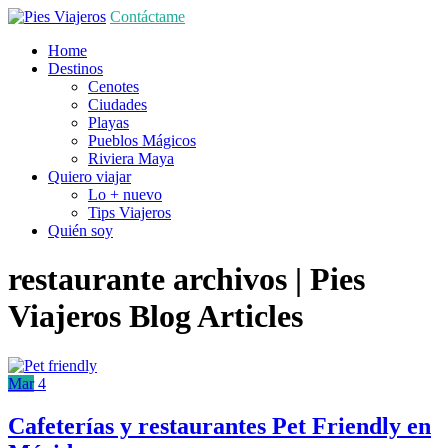
Contáctame
Home
Destinos
Cenotes
Ciudades
Playas
Pueblos Mágicos
Riviera Maya
Quiero viajar
Lo + nuevo
Tips Viajeros
Quién soy
restaurante archivos | Pies
Viajeros
Blog Articles
Mar
4
Cafeterías y restaurantes Pet Friendly en