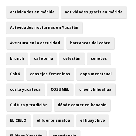
actividades en mérida
actividades gratis en mérida
Actividades nocturnas en Yucatán
Aventura en la oscuridad
barrancas del cobre
brunch
cafetería
celestún
cenotes
Cobá
consejos femeninos
copa menstrual
costa yucateca
COZUMEL
creel chihuahua
Cultura y tradición
dónde comer en kanasín
EL CIELO
el fuerte sinaloa
el huaychivo
El Pinar Yucatán
experiencia