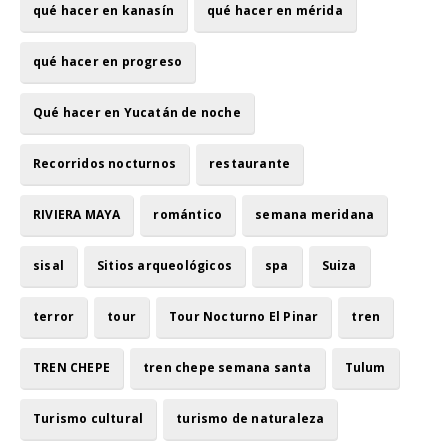
qué hacer en kanasín
qué hacer en mérida
qué hacer en progreso
Qué hacer en Yucatán de noche
Recorridos nocturnos
restaurante
RIVIERA MAYA
romántico
semana meridana
sisal
Sitios arqueológicos
spa
Suiza
terror
tour
Tour Nocturno El Pinar
tren
TREN CHEPE
tren chepe semana santa
Tulum
Turismo cultural
turismo de naturaleza