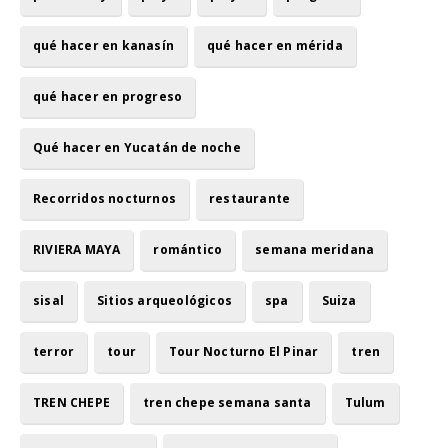
qué hacer en kanasín
qué hacer en mérida
qué hacer en progreso
Qué hacer en Yucatán de noche
Recorridos nocturnos
restaurante
RIVIERA MAYA
romántico
semana meridana
sisal
Sitios arqueológicos
spa
Suiza
terror
tour
Tour Nocturno El Pinar
tren
TREN CHEPE
tren chepe semana santa
Tulum