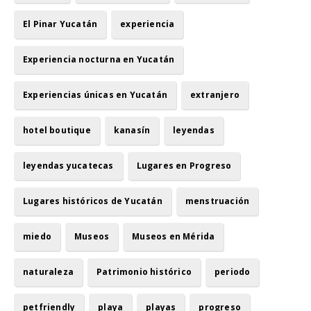
El Pinar Yucatán
experiencia
Experiencia nocturna en Yucatán
Experiencias únicas en Yucatán
extranjero
hotel boutique
kanasín
leyendas
leyendas yucatecas
Lugares en Progreso
Lugares históricos de Yucatán
menstruación
miedo
Museos
Museos en Mérida
naturaleza
Patrimonio histórico
periodo
petfriendly
playa
playas
progreso