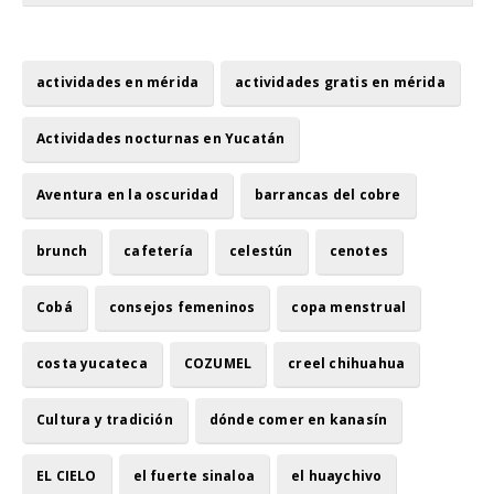
actividades en mérida
actividades gratis en mérida
Actividades nocturnas en Yucatán
Aventura en la oscuridad
barrancas del cobre
brunch
cafetería
celestún
cenotes
Cobá
consejos femeninos
copa menstrual
costa yucateca
COZUMEL
creel chihuahua
Cultura y tradición
dónde comer en kanasín
EL CIELO
el fuerte sinaloa
el huaychivo