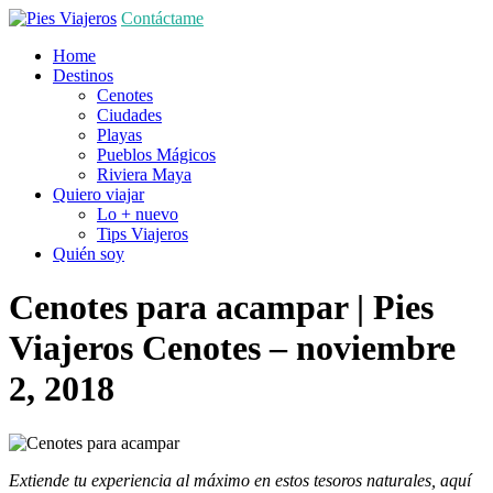
Contáctame
Home
Destinos
Cenotes
Ciudades
Playas
Pueblos Mágicos
Riviera Maya
Quiero viajar
Lo + nuevo
Tips Viajeros
Quién soy
Cenotes para acampar | Pies
Viajeros
Cenotes
– noviembre
2, 2018
Extiende tu experiencia al máximo en estos tesoros naturales, aquí