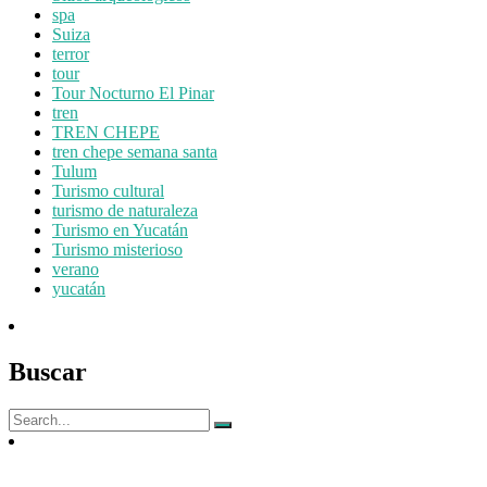
spa
Suiza
terror
tour
Tour Nocturno El Pinar
tren
TREN CHEPE
tren chepe semana santa
Tulum
Turismo cultural
turismo de naturaleza
Turismo en Yucatán
Turismo misterioso
verano
yucatán
Buscar