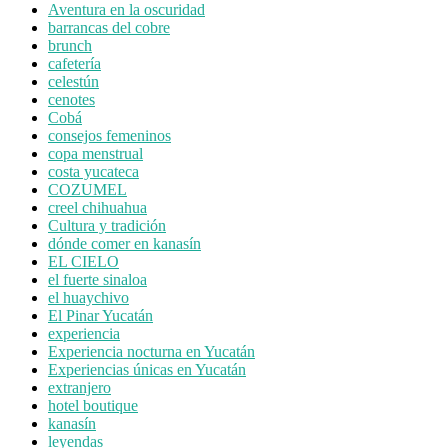
Aventura en la oscuridad
barrancas del cobre
brunch
cafetería
celestún
cenotes
Cobá
consejos femeninos
copa menstrual
costa yucateca
COZUMEL
creel chihuahua
Cultura y tradición
dónde comer en kanasín
EL CIELO
el fuerte sinaloa
el huaychivo
El Pinar Yucatán
experiencia
Experiencia nocturna en Yucatán
Experiencias únicas en Yucatán
extranjero
hotel boutique
kanasín
leyendas