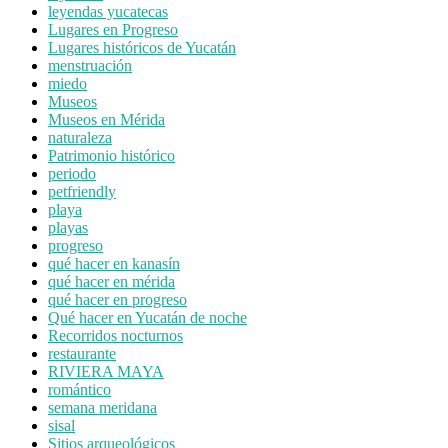
leyendas yucatecas
Lugares en Progreso
Lugares históricos de Yucatán
menstruación
miedo
Museos
Museos en Mérida
naturaleza
Patrimonio histórico
periodo
petfriendly
playa
playas
progreso
qué hacer en kanasín
qué hacer en mérida
qué hacer en progreso
Qué hacer en Yucatán de noche
Recorridos nocturnos
restaurante
RIVIERA MAYA
romántico
semana meridana
sisal
Sitios arqueológicos