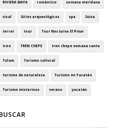
RIVIERA MAYA
romántico
semana meridana
sisal
Sitios arqueológicos
spa
Suiza
terror
tour
Tour Nocturno El Pinar
tren
TREN CHEPE
tren chepe semana santa
Tulum
Turismo cultural
turismo de naturaleza
Turismo en Yucatán
Turismo misterioso
verano
yucatán
BUSCAR