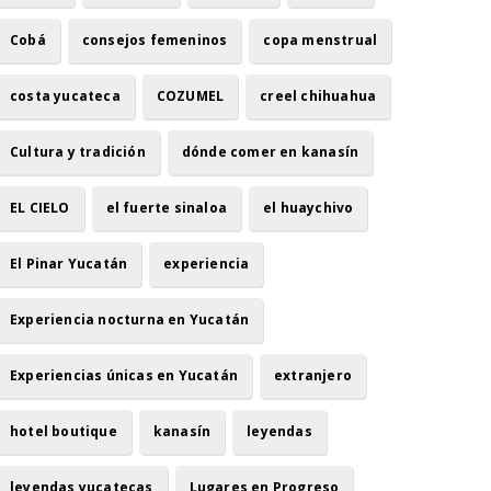
Cobá
consejos femeninos
copa menstrual
costa yucateca
COZUMEL
creel chihuahua
Cultura y tradición
dónde comer en kanasín
EL CIELO
el fuerte sinaloa
el huaychivo
El Pinar Yucatán
experiencia
Experiencia nocturna en Yucatán
Experiencias únicas en Yucatán
extranjero
hotel boutique
kanasín
leyendas
leyendas yucatecas
Lugares en Progreso