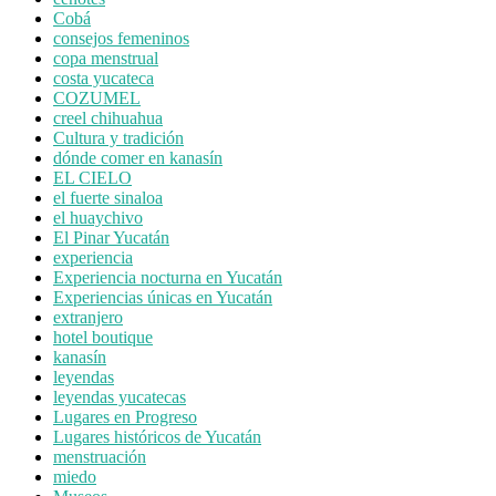
Cobá
consejos femeninos
copa menstrual
costa yucateca
COZUMEL
creel chihuahua
Cultura y tradición
dónde comer en kanasín
EL CIELO
el fuerte sinaloa
el huaychivo
El Pinar Yucatán
experiencia
Experiencia nocturna en Yucatán
Experiencias únicas en Yucatán
extranjero
hotel boutique
kanasín
leyendas
leyendas yucatecas
Lugares en Progreso
Lugares históricos de Yucatán
menstruación
miedo