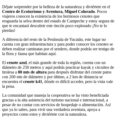
Déjate sorprender por la belleza de la naturaleza y diviértete en el
Centro de Ecoturísmo y Aventura, Miguel Colorado
. Pocos
viajeros conocen la existencia de los hermosos cenotes que
resguarda la selva dentro del estado de Campeche y estoy segura de
que te encantará descubrir este rincón poco explorado ¡No te lo
pierdas!
A diferencia del resto de la Península de Yucatán, este lugar no
cuenta con gran infraestructura y para poder conocer los cenotes se
deben realizar caminatas por el sendero, donde podrás ser testigo de
la flora y fauna que habitan aquí.
El
cenote azul
, el más grande de toda la región, cuenta con un
diámetro de 250 metros y aquí podrás practicar kayak y circuitos de
tirolesa a
80 mts de altura
para después disfrutar del cenote patos
con 200 mts de diámetro y por último, a 2 km de distancia se
encuentra el
cenote k41
, dónde es difícil acceder, pero la vista vale
la pena.
La comunidad que maneja la cooperativa se ha visto beneficiada
gracias a la alta asistencia del turismo nacional e internacional, a
pesar de no contar con servicios de hospedaje o alimentación. Así
que ya lo sabes, para vivir una verdadera aventura, apoya a
proyectos como estos y diviértete con la naturaleza.