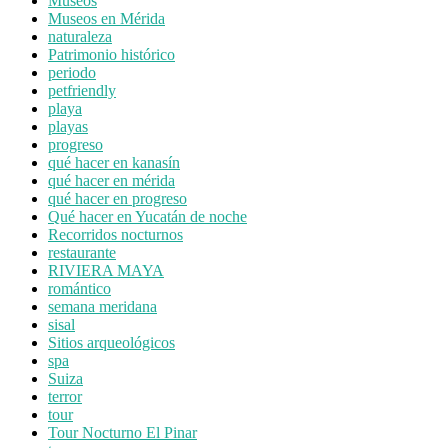
Museos
Museos en Mérida
naturaleza
Patrimonio histórico
periodo
petfriendly
playa
playas
progreso
qué hacer en kanasín
qué hacer en mérida
qué hacer en progreso
Qué hacer en Yucatán de noche
Recorridos nocturnos
restaurante
RIVIERA MAYA
romántico
semana meridana
sisal
Sitios arqueológicos
spa
Suiza
terror
tour
Tour Nocturno El Pinar