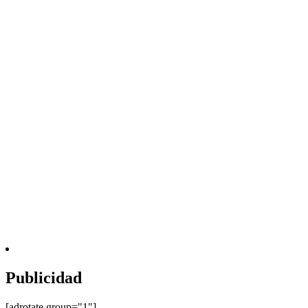
Publicidad
[adrotate group="1"]