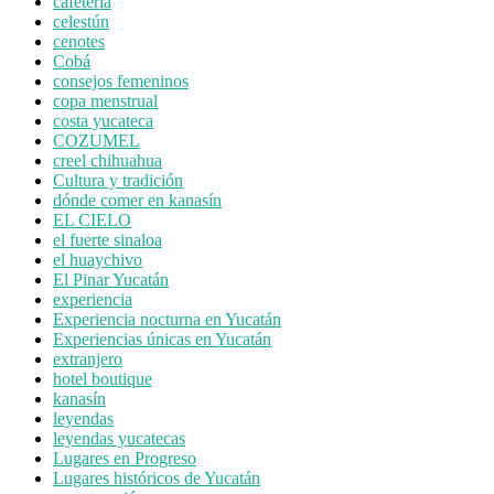
cafetería
celestún
cenotes
Cobá
consejos femeninos
copa menstrual
costa yucateca
COZUMEL
creel chihuahua
Cultura y tradición
dónde comer en kanasín
EL CIELO
el fuerte sinaloa
el huaychivo
El Pinar Yucatán
experiencia
Experiencia nocturna en Yucatán
Experiencias únicas en Yucatán
extranjero
hotel boutique
kanasín
leyendas
leyendas yucatecas
Lugares en Progreso
Lugares históricos de Yucatán