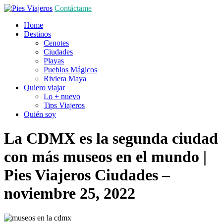
Contáctame
Home
Destinos
Cenotes
Ciudades
Playas
Pueblos Mágicos
Riviera Maya
Quiero viajar
Lo + nuevo
Tips Viajeros
Quién soy
La CDMX es la segunda ciudad
con más museos en el mundo |
Pies Viajeros
Ciudades
–
noviembre 25, 2022