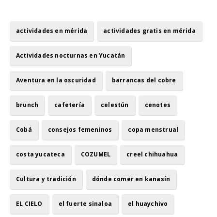
actividades en mérida
actividades gratis en mérida
Actividades nocturnas en Yucatán
Aventura en la oscuridad
barrancas del cobre
brunch
cafetería
celestún
cenotes
Cobá
consejos femeninos
copa menstrual
costa yucateca
COZUMEL
creel chihuahua
Cultura y tradición
dónde comer en kanasín
EL CIELO
el fuerte sinaloa
el huaychivo