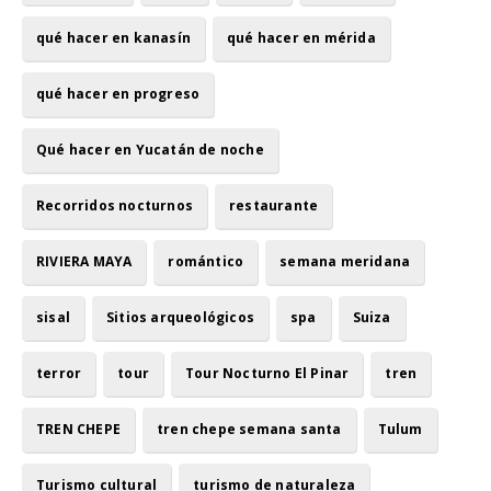
qué hacer en kanasín
qué hacer en mérida
qué hacer en progreso
Qué hacer en Yucatán de noche
Recorridos nocturnos
restaurante
RIVIERA MAYA
romántico
semana meridana
sisal
Sitios arqueológicos
spa
Suiza
terror
tour
Tour Nocturno El Pinar
tren
TREN CHEPE
tren chepe semana santa
Tulum
Turismo cultural
turismo de naturaleza