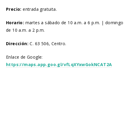
Precio:
entrada gratuita.
Horario:
martes a sábado de 10 a.m. a 6 p.m. | domingo
de 10 a.m. a 2 p.m.
Dirección:
C. 63 506, Centro.
Enlace de Google:
https://maps.app.goo.gl/vfLqXYxwGokNCAT2A