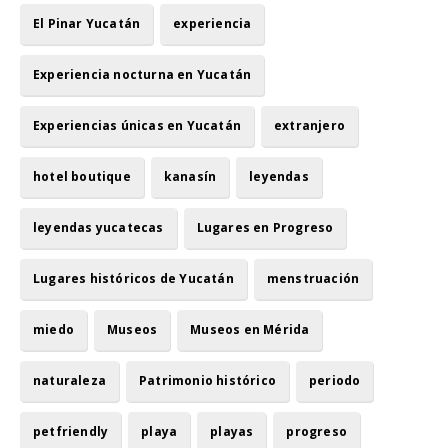
El Pinar Yucatán
experiencia
Experiencia nocturna en Yucatán
Experiencias únicas en Yucatán
extranjero
hotel boutique
kanasín
leyendas
leyendas yucatecas
Lugares en Progreso
Lugares históricos de Yucatán
menstruación
miedo
Museos
Museos en Mérida
naturaleza
Patrimonio histórico
periodo
petfriendly
playa
playas
progreso