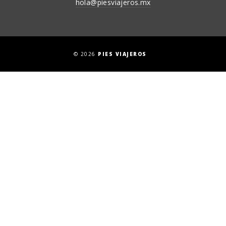
hola@piesviajeros.mx
© 2026
PIES VIAJEROS