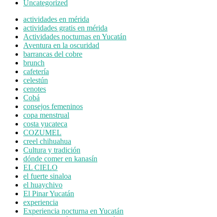
Uncategorized
actividades en mérida
actividades gratis en mérida
Actividades nocturnas en Yucatán
Aventura en la oscuridad
barrancas del cobre
brunch
cafetería
celestún
cenotes
Cobá
consejos femeninos
copa menstrual
costa yucateca
COZUMEL
creel chihuahua
Cultura y tradición
dónde comer en kanasín
EL CIELO
el fuerte sinaloa
el huaychivo
El Pinar Yucatán
experiencia
Experiencia nocturna en Yucatán