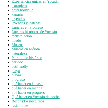
Experiencias únicas en Yucatán
extranjero
hotel boutique
kanasín
leyendas
leyendas yucatecas
Lugares en Progreso
Lugares históricos de Yucatán
menstruación
miedo
Museos
Museos en Mérida
naturaleza
Patrimonio histórico
periodo
petfriendly
playa
playas
progreso
qué hacer en kanasín
qué hacer en mérida
qué hacer en progreso
Qué hacer en Yucatán de noche
Recorridos nocturnos
restaurante