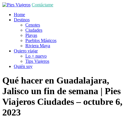
Contáctame
Home
Destinos
Cenotes
Ciudades
Playas
Pueblos Mágicos
Riviera Maya
Quiero viajar
Lo + nuevo
Tips Viajeros
Quién soy
Qué hacer en Guadalajara,
Jalisco un fin de semana | Pies
Viajeros
Ciudades
– octubre 6,
2023