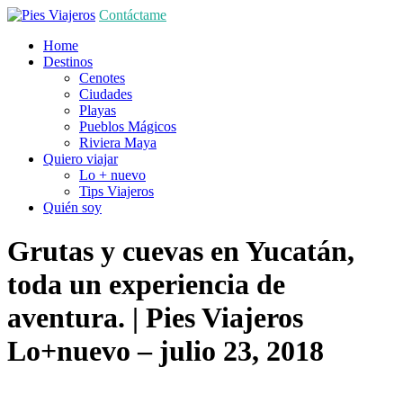
Contáctame
Home
Destinos
Cenotes
Ciudades
Playas
Pueblos Mágicos
Riviera Maya
Quiero viajar
Lo + nuevo
Tips Viajeros
Quién soy
Grutas y cuevas en Yucatán,
toda un experiencia de
aventura. | Pies Viajeros
Lo+nuevo
– julio 23, 2018