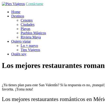
Contáctame
Home
Destinos
Cenotes
Ciudades
Playas
Pueblos Mágicos
Riviera Maya
Quiero viajar
Lo + nuevo
Tips Viajeros
Quién soy
Los mejores restaurantes roman
¿Ya tienes plan para este San Valentín? Si la respuesta es no, ¡tranqu
favorita. ¡Toma nota!
Los mejores restaurantes románticos en Méri