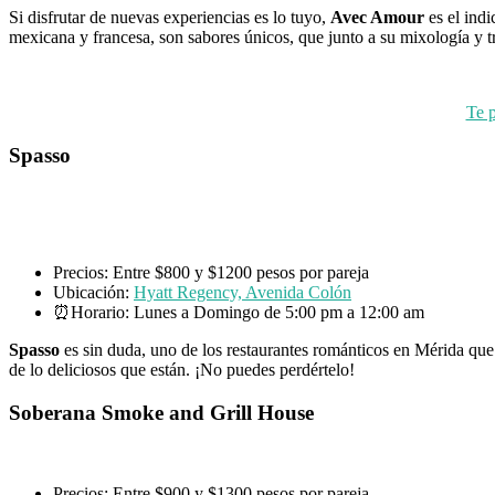
Si disfrutar de nuevas experiencias es lo tuyo,
Avec Amour
es el indi
mexicana y francesa, son sabores únicos, que junto a su mixología y t
Te p
Spasso
Precios: Entre $800 y $1200 pesos por pareja
Ubicación:
Hyatt Regency, Avenida Colón
⏰Horario: Lunes a Domingo de 5:00 pm a 12:00 am
Spasso
es sin duda, uno de los restaurantes románticos en Mérida que m
de lo deliciosos que están. ¡No puedes perdértelo!
Soberana Smoke and Grill House
Precios: Entre $900 y $1300 pesos por pareja