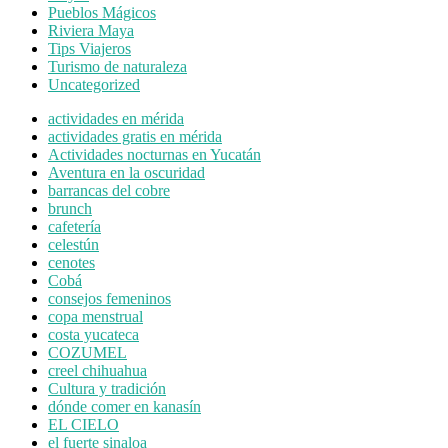
Pueblos Mágicos
Riviera Maya
Tips Viajeros
Turismo de naturaleza
Uncategorized
actividades en mérida
actividades gratis en mérida
Actividades nocturnas en Yucatán
Aventura en la oscuridad
barrancas del cobre
brunch
cafetería
celestún
cenotes
Cobá
consejos femeninos
copa menstrual
costa yucateca
COZUMEL
creel chihuahua
Cultura y tradición
dónde comer en kanasín
EL CIELO
el fuerte sinaloa