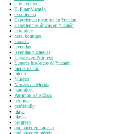
el huaychivo
El Pinar Yucatán
experiencia
Experiencia nocturna en Yucatán
Experiencias únicas en Yucatán
extranjero
hotel boutique
kanasín
leyendas
leyendas yucatecas
Lugares en Progreso
Lugares históricos de Yucatán
menstruación
miedo
Museos
Museos en Mérida
naturaleza
Patrimonio histórico
periodo
petfriendly
playa
playas
progreso
qué hacer en kanasín
qué hacer en mérida