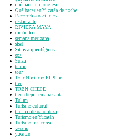
qué hacer en progreso
Qué hacer en Yucatán de noche
Recorridos nocturnos
restaurante
RIVIERA MAYA
romántico
semana meridana
sisal
Sitios arqueológicos
spa
Suiza
terror
tour
Tour Nocturno El Pinar
tren
TREN CHEPE
tren chepe semana santa
Tulum
Turismo cultural
turismo de naturaleza
Turismo en Yucatán
Turismo misterioso
verano
yucatán