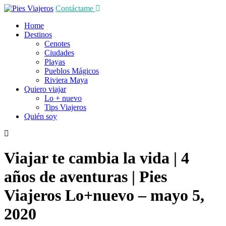
Contáctame
Home
Destinos
Cenotes
Ciudades
Playas
Pueblos Mágicos
Riviera Maya
Quiero viajar
Lo + nuevo
Tips Viajeros
Quién soy
Viajar te cambia la vida | 4
años de aventuras | Pies
Viajeros
Lo+nuevo
– mayo 5,
2020