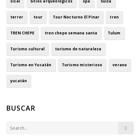
sisal
Sitios arqueológicos
spa
Suiza
terror
tour
Tour Nocturno El Pinar
tren
TREN CHEPE
tren chepe semana santa
Tulum
Turismo cultural
turismo de naturaleza
Turismo en Yucatán
Turismo misterioso
verano
yucatán
BUSCAR