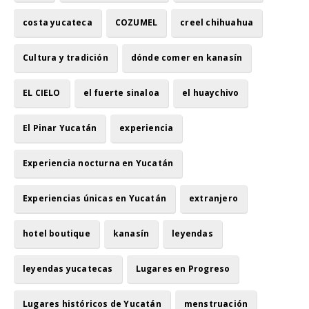
costa yucateca
COZUMEL
creel chihuahua
Cultura y tradición
dónde comer en kanasín
EL CIELO
el fuerte sinaloa
el huaychivo
El Pinar Yucatán
experiencia
Experiencia nocturna en Yucatán
Experiencias únicas en Yucatán
extranjero
hotel boutique
kanasín
leyendas
leyendas yucatecas
Lugares en Progreso
Lugares históricos de Yucatán
menstruación