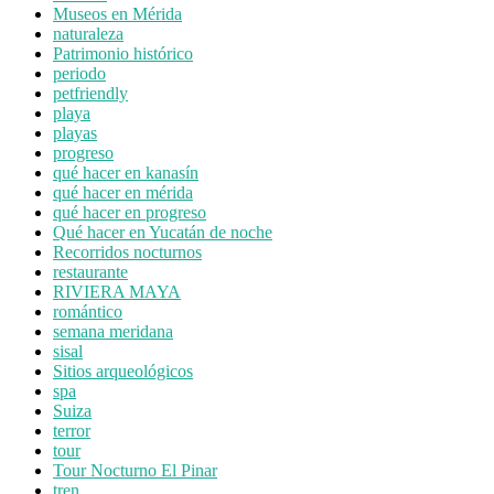
Museos en Mérida
naturaleza
Patrimonio histórico
periodo
petfriendly
playa
playas
progreso
qué hacer en kanasín
qué hacer en mérida
qué hacer en progreso
Qué hacer en Yucatán de noche
Recorridos nocturnos
restaurante
RIVIERA MAYA
romántico
semana meridana
sisal
Sitios arqueológicos
spa
Suiza
terror
tour
Tour Nocturno El Pinar
tren