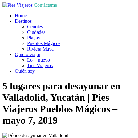
Contáctame
Home
Destinos
Cenotes
Ciudades
Playas
Pueblos Mágicos
Riviera Maya
Quiero viajar
Lo + nuevo
Tips Viajeros
Quién soy
5 lugares para desayunar en
Valladolid, Yucatán | Pies
Viajeros
Pueblos Mágicos
–
mayo 7, 2019