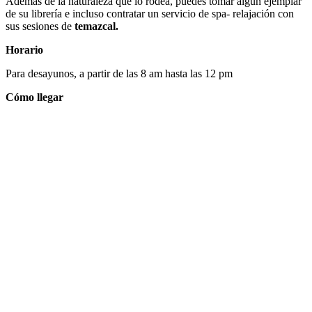
Además de la naturaleza que lo rodea, puedes tomar algún ejemplar
de su librería e incluso contratar un servicio de spa- relajación con
sus sesiones de
temazcal.
Horario
Para desayunos, a partir de las 8 am hasta las 12 pm
Cómo llegar