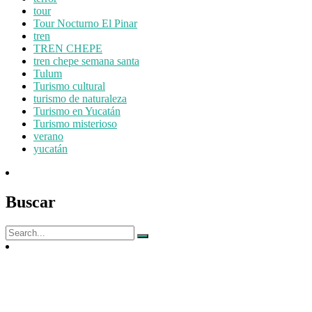
tour
Tour Nocturno El Pinar
tren
TREN CHEPE
tren chepe semana santa
Tulum
Turismo cultural
turismo de naturaleza
Turismo en Yucatán
Turismo misterioso
verano
yucatán
Buscar