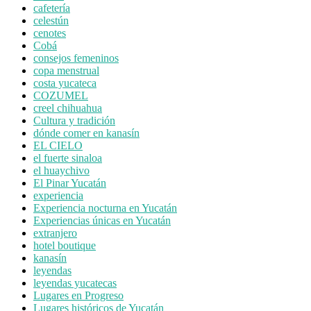
cafetería
celestún
cenotes
Cobá
consejos femeninos
copa menstrual
costa yucateca
COZUMEL
creel chihuahua
Cultura y tradición
dónde comer en kanasín
EL CIELO
el fuerte sinaloa
el huaychivo
El Pinar Yucatán
experiencia
Experiencia nocturna en Yucatán
Experiencias únicas en Yucatán
extranjero
hotel boutique
kanasín
leyendas
leyendas yucatecas
Lugares en Progreso
Lugares históricos de Yucatán