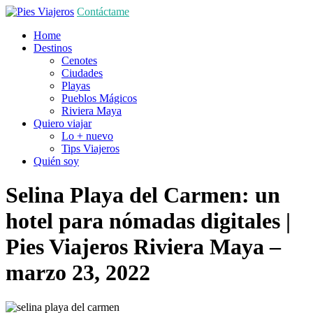
Contáctame
Home
Destinos
Cenotes
Ciudades
Playas
Pueblos Mágicos
Riviera Maya
Quiero viajar
Lo + nuevo
Tips Viajeros
Quién soy
Selina Playa del Carmen: un
hotel para nómadas digitales |
Pies Viajeros
Riviera Maya
–
marzo 23, 2022