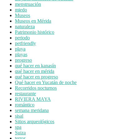
menstruación
miedo
Museos
Museos en Mérida
naturaleza
Patrimonio histórico
periodo
petfriendly
playa
playas
progreso
qué hacer en kanasín
qué hacer en mérida
qué hacer en progreso
Qué hacer en Yucatán de noche
Recorridos nocturnos
restaurante
RIVIERA MAYA
romántico
semana meridana
sisal
Sitios arqueológicos
spa
Suiza
terror