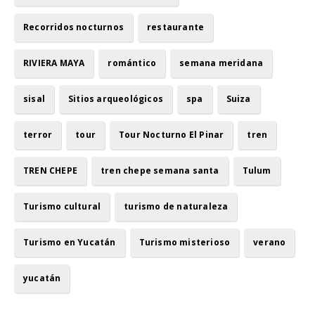
Recorridos nocturnos
restaurante
RIVIERA MAYA
romántico
semana meridana
sisal
Sitios arqueológicos
spa
Suiza
terror
tour
Tour Nocturno El Pinar
tren
TREN CHEPE
tren chepe semana santa
Tulum
Turismo cultural
turismo de naturaleza
Turismo en Yucatán
Turismo misterioso
verano
yucatán