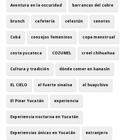
Aventura en la oscuridad
barrancas del cobre
brunch
cafetería
celestún
cenotes
Cobá
consejos femeninos
copa menstrual
costa yucateca
COZUMEL
creel chihuahua
Cultura y tradición
dónde comer en kanasín
EL CIELO
el fuerte sinaloa
el huaychivo
El Pinar Yucatán
experiencia
Experiencia nocturna en Yucatán
Experiencias únicas en Yucatán
extranjero