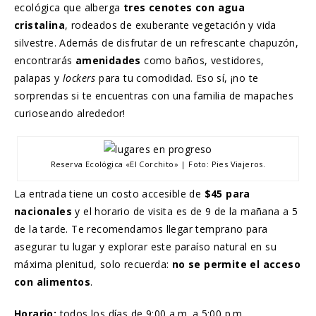
ecológica que alberga
tres cenotes con agua
cristalina
, rodeados de exuberante vegetación y vida
silvestre. Además de disfrutar de un refrescante chapuzón,
encontrarás
amenidades
como baños, vestidores,
palapas y
lockers
para tu comodidad. Eso sí, ¡no te
sorprendas si te encuentras con una familia de mapaches
curioseando alrededor!
Reserva Ecológica «El Corchito» | Foto: Pies Viajeros.
La entrada tiene un costo accesible de
$45 para
nacionales
y el horario de visita es de 9 de la mañana a 5
de la tarde. Te recomendamos llegar temprano para
asegurar tu lugar y explorar este paraíso natural en su
máxima plenitud, solo recuerda:
no se permite el acceso
con alimentos
.
Horario:
todos los días de 9:00 a.m. a 5:00 p.m.