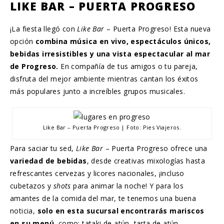
LIKE BAR – PUERTA PROGRESO
¡La fiesta llegó con
Like Bar
– Puerta Progreso! Esta nueva
opción
combina música en vivo, espectáculos únicos,
bebidas irresistibles y una vista espectacular al mar
de Progreso.
En compañía de tus amigos o tu pareja,
disfruta del mejor ambiente mientras cantan los éxitos
más populares junto a increíbles grupos musicales.
Like Bar – Puerta Progreso | Foto: Pies Viajeros.
Para saciar tu sed,
Like Bar
– Puerta Progreso ofrece una
variedad de bebidas
, desde creativas mixologías hasta
refrescantes cervezas y licores nacionales, ¡incluso
cubetazos y
shots
para animar la noche! Y para los
amantes de la comida del mar, te tenemos una buena
noticia,
solo en esta sucursal encontrarás mariscos
en su menú
, como: tataki de atún, tarta de atún,