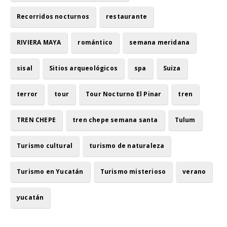
Recorridos nocturnos
restaurante
RIVIERA MAYA
romántico
semana meridana
sisal
Sitios arqueológicos
spa
Suiza
terror
tour
Tour Nocturno El Pinar
tren
TREN CHEPE
tren chepe semana santa
Tulum
Turismo cultural
turismo de naturaleza
Turismo en Yucatán
Turismo misterioso
verano
yucatán