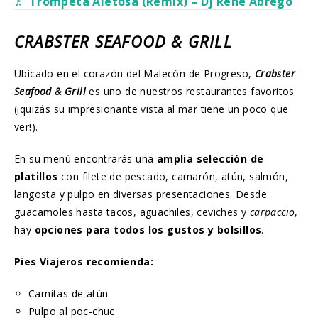
♬ Trompeta Aletosa (Remix) – Dj René Abrego
CRABSTER SEAFOOD & GRILL
Ubicado en el corazón del Malecón de Progreso,
Crabster
Seafood & Grill
es uno de nuestros restaurantes favoritos
(¡quizás su impresionante vista al mar tiene un poco que
ver!).
En su menú encontrarás una
amplia selección de
platillos
con filete de pescado, camarón, atún, salmón,
langosta y pulpo en diversas presentaciones. Desde
guacamoles hasta tacos, aguachiles, ceviches y
carpaccio
,
hay
opciones para todos los gustos y bolsillos
.
Pies Viajeros recomienda:
Carnitas de atún
Pulpo al poc-chuc