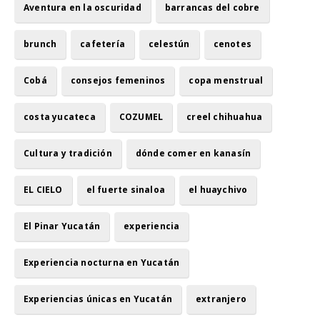
Aventura en la oscuridad
barrancas del cobre
brunch
cafetería
celestún
cenotes
Cobá
consejos femeninos
copa menstrual
costa yucateca
COZUMEL
creel chihuahua
Cultura y tradición
dónde comer en kanasín
EL CIELO
el fuerte sinaloa
el huaychivo
El Pinar Yucatán
experiencia
Experiencia nocturna en Yucatán
Experiencias únicas en Yucatán
extranjero