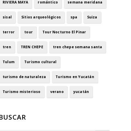
RIVIERA MAYA
romántico
semana meridana
sisal
Sitios arqueológicos
spa
Suiza
terror
tour
Tour Nocturno El Pinar
tren
TREN CHEPE
tren chepe semana santa
Tulum
Turismo cultural
turismo de naturaleza
Turismo en Yucatán
Turismo misterioso
verano
yucatán
BUSCAR