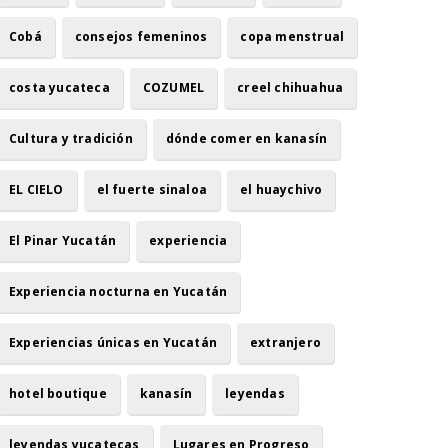
Cobá
consejos femeninos
copa menstrual
costa yucateca
COZUMEL
creel chihuahua
Cultura y tradición
dónde comer en kanasín
EL CIELO
el fuerte sinaloa
el huaychivo
El Pinar Yucatán
experiencia
Experiencia nocturna en Yucatán
Experiencias únicas en Yucatán
extranjero
hotel boutique
kanasín
leyendas
leyendas yucatecas
Lugares en Progreso