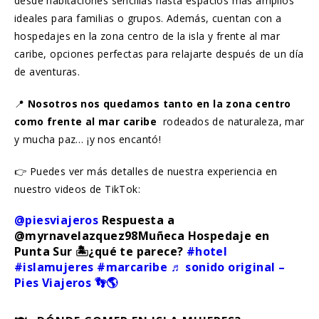
desde habitaciones sencillas hasta espacios más amplios
ideales para familias o grupos. Además, cuentan con a
hospedajes en la zona centro de la isla y frente al mar
caribe, opciones perfectas para relajarte después de un día
de aventuras.
📍
Nosotros nos quedamos tanto en la zona centro
como frente al mar caribe
rodeados de naturaleza, mar
y mucha paz… ¡y nos encantó!
👉 Puedes ver más detalles de nuestra experiencia en
nuestro videos de TikTok:
@piesviajeros
Respuesta a
@myrnavelazquez98Muñeca Hospedaje en
Punta Sur 🏝️¿qué te parece?
#hotel
#islamujeres
#marcaribe
♬ sonido original –
Pies Viajeros 👣🌎