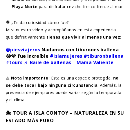
Playa Norte
para disfrutar ceviche fresco frente al mar.
🎥 ¿Te da curiosidad cómo fue?
Mira nuestro video y acompáñanos en esta experiencia
que definitivamente
tienes que vivir al menos una vez
:
@piesviajeros
Nadamos con tiburones ballena
😭🩵 fue increíble
#islamujeres
#tiburonballena
#tours
♬ Baile de ballenas – Mamá Valiente
⚠️
Nota importante:
Esta es una especie protegida,
no
se debe tocar bajo ninguna circunstancia
. Además, la
presencia de ejemplares puede variar según la temporada
y el clima.
🏝️ TOUR A ISLA CONTOY – NATURALEZA EN SU
ESTADO MÁS PURO