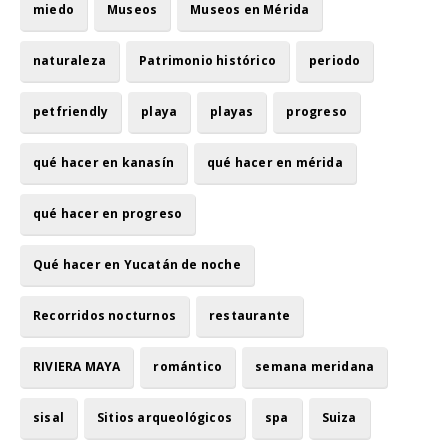
miedo
Museos
Museos en Mérida
naturaleza
Patrimonio histórico
periodo
petfriendly
playa
playas
progreso
qué hacer en kanasín
qué hacer en mérida
qué hacer en progreso
Qué hacer en Yucatán de noche
Recorridos nocturnos
restaurante
RIVIERA MAYA
romántico
semana meridana
sisal
Sitios arqueológicos
spa
Suiza