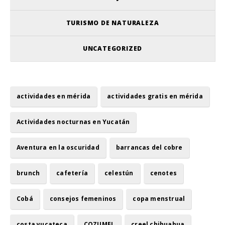
TURISMO DE NATURALEZA
UNCATEGORIZED
actividades en mérida
actividades gratis en mérida
Actividades nocturnas en Yucatán
Aventura en la oscuridad
barrancas del cobre
brunch
cafetería
celestún
cenotes
Cobá
consejos femeninos
copa menstrual
costa yucateca
COZUMEL
creel chihuahua