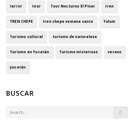
terror
tour
Tour Nocturno El Pinar
tren
TREN CHEPE
tren chepe semana santa
Tulum
Turismo cultural
turismo de naturaleza
Turismo en Yucatán
Turismo misterioso
verano
yucatán
BUSCAR