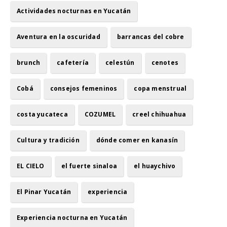
Actividades nocturnas en Yucatán
Aventura en la oscuridad
barrancas del cobre
brunch
cafetería
celestún
cenotes
Cobá
consejos femeninos
copa menstrual
costa yucateca
COZUMEL
creel chihuahua
Cultura y tradición
dónde comer en kanasín
EL CIELO
el fuerte sinaloa
el huaychivo
El Pinar Yucatán
experiencia
Experiencia nocturna en Yucatán