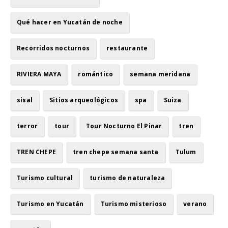
Qué hacer en Yucatán de noche
Recorridos nocturnos
restaurante
RIVIERA MAYA
romántico
semana meridana
sisal
Sitios arqueológicos
spa
Suiza
terror
tour
Tour Nocturno El Pinar
tren
TREN CHEPE
tren chepe semana santa
Tulum
Turismo cultural
turismo de naturaleza
Turismo en Yucatán
Turismo misterioso
verano