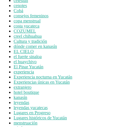
celestún
cenotes
Cobá
consejos femeninos
copa menstrual
costa yucateca
COZUMEL
creel chihuahua
Cultura y tradición
dónde comer en kanasín
EL CIELO
el fuerte sinaloa
el huaychivo
El Pinar Yucatán
experiencia
Experiencia nocturna en Yucatán
Experiencias únicas en Yucatán
extranjero
hotel boutique
kanasín
leyendas
leyendas yucatecas
Lugares en Progreso
Lugares históricos de Yucatán
menstruación