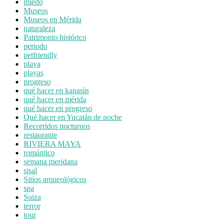
miedo
Museos
Museos en Mérida
naturaleza
Patrimonio histórico
periodo
petfriendly
playa
playas
progreso
qué hacer en kanasín
qué hacer en mérida
qué hacer en progreso
Qué hacer en Yucatán de noche
Recorridos nocturnos
restaurante
RIVIERA MAYA
romántico
semana meridana
sisal
Sitios arqueológicos
spa
Suiza
terror
tour