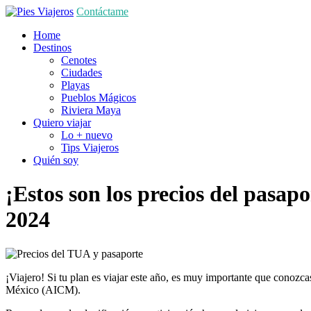
Contáctame
Home
Destinos
Cenotes
Ciudades
Playas
Pueblos Mágicos
Riviera Maya
Quiero viajar
Lo + nuevo
Tips Viajeros
Quién soy
¡Estos son los precios del pasapo
2024
¡Viajero! Si tu plan es viajar este año, es muy importante que conozca
México (AICM).