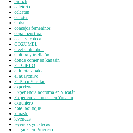
brunch
cafetería
celestún
cenotes
Cobá
consejos femeninos
copa menstrual
costa yucateca
COZUMEL
creel chihuahua
Cultura y tradición
dónde comer en kanasín
EL CIELO
el fuerte sinaloa
el huaychivo
El Pinar Yucatán
experiencia
Experiencia nocturna en Yucatán
Experiencias únicas en Yucatán
extranjero
hotel boutique
kanasín
leyendas
leyendas yucatecas
Lugares en Progreso