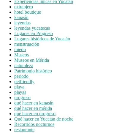
Experiencias únicas en Yucatán
extranjero
hotel boutique
kanasín
leyendas
leyendas yucatecas
Lugares en Progreso
Lugares históricos de Yucatán
menstruación
miedo
Museos
Museos en Mérida
naturaleza
Patrimonio histórico
periodo
petfriendly
playa
playas
progreso
qué hacer en kanasín
qué hacer en mérida
qué hacer en progreso
Qué hacer en Yucatán de noche
Recorridos nocturnos
restaurante