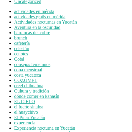
Uncategorized
actividades en mérida
actividades gratis en mérida
Actividades nocturnas en Yucatán
Aventura en la oscuridad
barrancas del cobre
brunch
cafetería
celestún
cenotes
Cobá
consejos femeninos
copa menstrual
costa yucateca
COZUMEL
creel chihuahua
Cultura y tradición
dónde comer en kanasín
EL CIELO
el fuerte sinaloa
el huaychivo
El Pinar Yucatán
experiencia
Experiencia nocturna en Yucatán