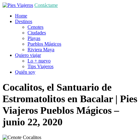
Contáctame
Home
Destinos
Cenotes
Ciudades
Playas
Pueblos Mágicos
Riviera Maya
Quiero viajar
Lo + nuevo
Tips Viajeros
Quién soy
Cocalitos, el Santuario de
Estromatolitos en Bacalar | Pies
Viajeros
Pueblos Mágicos
–
junio 22, 2020