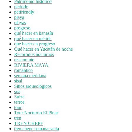
Patrimonio histórico
periodo
petfriendly
playa
playas
progreso
qué hacer en kanasín
qué hacer en mérida
qué hacer en progreso
Qué hacer en Yucatán de noche
Recorridos nocturnos
restaurante
RIVIERA MAYA
romántico
semana meridana
sisal
Sitios arqueológicos
spa
Suiza
terror
tour
Tour Nocturno El Pinar
tren
TREN CHEPE
tren chepe semana santa