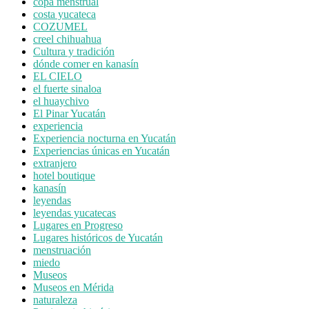
copa menstrual
costa yucateca
COZUMEL
creel chihuahua
Cultura y tradición
dónde comer en kanasín
EL CIELO
el fuerte sinaloa
el huaychivo
El Pinar Yucatán
experiencia
Experiencia nocturna en Yucatán
Experiencias únicas en Yucatán
extranjero
hotel boutique
kanasín
leyendas
leyendas yucatecas
Lugares en Progreso
Lugares históricos de Yucatán
menstruación
miedo
Museos
Museos en Mérida
naturaleza