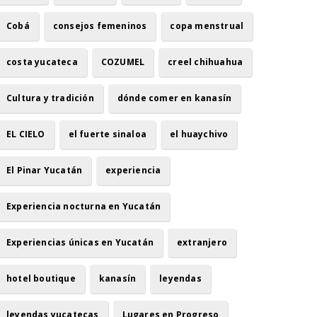
Cobá
consejos femeninos
copa menstrual
costa yucateca
COZUMEL
creel chihuahua
Cultura y tradición
dónde comer en kanasín
EL CIELO
el fuerte sinaloa
el huaychivo
El Pinar Yucatán
experiencia
Experiencia nocturna en Yucatán
Experiencias únicas en Yucatán
extranjero
hotel boutique
kanasín
leyendas
leyendas yucatecas
Lugares en Progreso