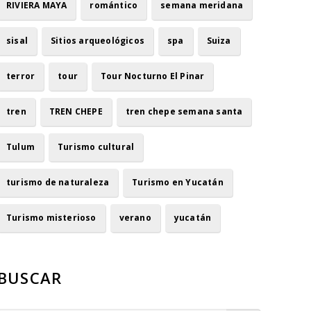
RIVIERA MAYA
romántico
semana meridana
sisal
Sitios arqueológicos
spa
Suiza
terror
tour
Tour Nocturno El Pinar
tren
TREN CHEPE
tren chepe semana santa
Tulum
Turismo cultural
turismo de naturaleza
Turismo en Yucatán
Turismo misterioso
verano
yucatán
BUSCAR