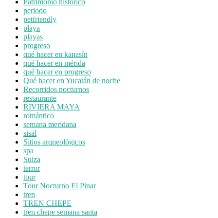
Patrimonio histórico
periodo
petfriendly
playa
playas
progreso
qué hacer en kanasín
qué hacer en mérida
qué hacer en progreso
Qué hacer en Yucatán de noche
Recorridos nocturnos
restaurante
RIVIERA MAYA
romántico
semana meridana
sisal
Sitios arqueológicos
spa
Suiza
terror
tour
Tour Nocturno El Pinar
tren
TREN CHEPE
tren chepe semana santa