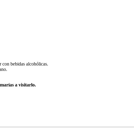
r con bebidas alcohólicas.
ano.
arías a visitarlo.