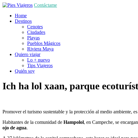
Contáctame
Home
Destinos
Cenotes
Ciudades
Playas
Pueblos Mágicos
Riviera Maya
Quiero viajar
Lo + nuevo
Tips Viajeros
Quién soy
Ich ha lol xaan, parque ecoturís
Promover el turismo sustentable y la protección al medio ambiente, es
Habitantes de la comunidad de
Hampolol
, en Campeche, se encargan 
ojo de agua
.