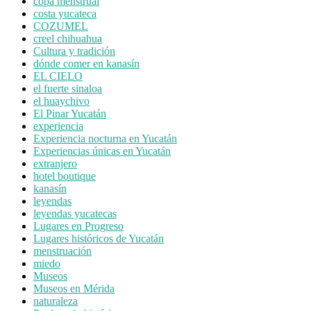
copa menstrual
costa yucateca
COZUMEL
creel chihuahua
Cultura y tradición
dónde comer en kanasín
EL CIELO
el fuerte sinaloa
el huaychivo
El Pinar Yucatán
experiencia
Experiencia nocturna en Yucatán
Experiencias únicas en Yucatán
extranjero
hotel boutique
kanasín
leyendas
leyendas yucatecas
Lugares en Progreso
Lugares históricos de Yucatán
menstruación
miedo
Museos
Museos en Mérida
naturaleza