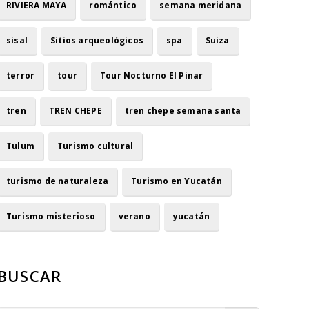
RIVIERA MAYA
romántico
semana meridana
sisal
Sitios arqueológicos
spa
Suiza
terror
tour
Tour Nocturno El Pinar
tren
TREN CHEPE
tren chepe semana santa
Tulum
Turismo cultural
turismo de naturaleza
Turismo en Yucatán
Turismo misterioso
verano
yucatán
BUSCAR