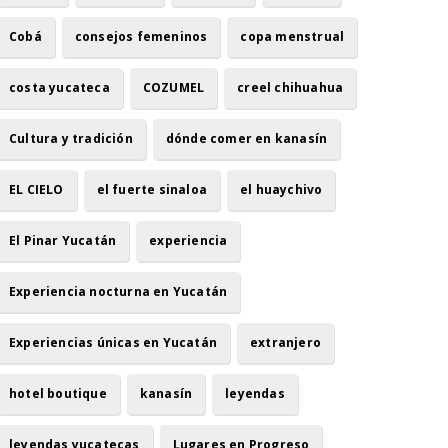
Cobá
consejos femeninos
copa menstrual
costa yucateca
COZUMEL
creel chihuahua
Cultura y tradición
dónde comer en kanasín
EL CIELO
el fuerte sinaloa
el huaychivo
El Pinar Yucatán
experiencia
Experiencia nocturna en Yucatán
Experiencias únicas en Yucatán
extranjero
hotel boutique
kanasín
leyendas
leyendas yucatecas
Lugares en Progreso