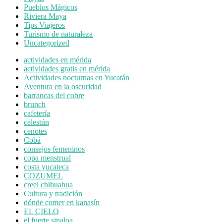
Pueblos Mágicos
Riviera Maya
Tips Viajeros
Turismo de naturaleza
Uncategorized
actividades en mérida
actividades gratis en mérida
Actividades nocturnas en Yucatán
Aventura en la oscuridad
barrancas del cobre
brunch
cafetería
celestún
cenotes
Cobá
consejos femeninos
copa menstrual
costa yucateca
COZUMEL
creel chihuahua
Cultura y tradición
dónde comer en kanasín
EL CIELO
el fuerte sinaloa