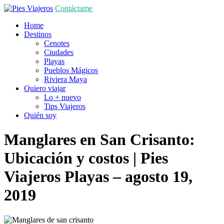
Contáctame
Home
Destinos
Cenotes
Ciudades
Playas
Pueblos Mágicos
Riviera Maya
Quiero viajar
Lo + nuevo
Tips Viajeros
Quién soy
Manglares en San Crisanto:
Ubicación y costos | Pies
Viajeros
Playas
– agosto 19,
2019