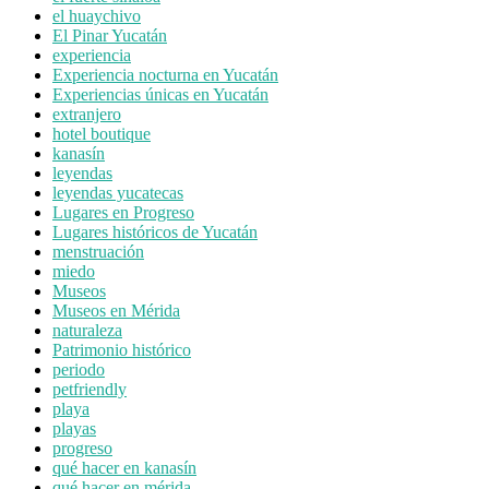
el huaychivo
El Pinar Yucatán
experiencia
Experiencia nocturna en Yucatán
Experiencias únicas en Yucatán
extranjero
hotel boutique
kanasín
leyendas
leyendas yucatecas
Lugares en Progreso
Lugares históricos de Yucatán
menstruación
miedo
Museos
Museos en Mérida
naturaleza
Patrimonio histórico
periodo
petfriendly
playa
playas
progreso
qué hacer en kanasín
qué hacer en mérida