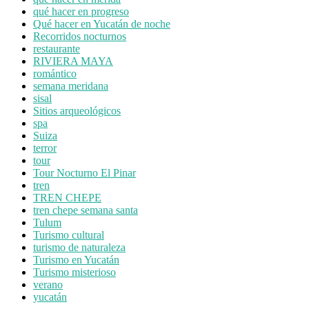
qué hacer en progreso
Qué hacer en Yucatán de noche
Recorridos nocturnos
restaurante
RIVIERA MAYA
romántico
semana meridana
sisal
Sitios arqueológicos
spa
Suiza
terror
tour
Tour Nocturno El Pinar
tren
TREN CHEPE
tren chepe semana santa
Tulum
Turismo cultural
turismo de naturaleza
Turismo en Yucatán
Turismo misterioso
verano
yucatán