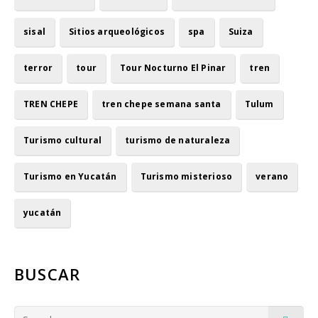
sisal
Sitios arqueológicos
spa
Suiza
terror
tour
Tour Nocturno El Pinar
tren
TREN CHEPE
tren chepe semana santa
Tulum
Turismo cultural
turismo de naturaleza
Turismo en Yucatán
Turismo misterioso
verano
yucatán
BUSCAR