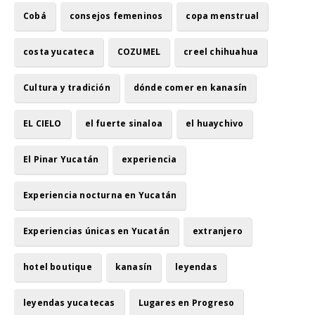
Cobá
consejos femeninos
copa menstrual
costa yucateca
COZUMEL
creel chihuahua
Cultura y tradición
dónde comer en kanasín
EL CIELO
el fuerte sinaloa
el huaychivo
El Pinar Yucatán
experiencia
Experiencia nocturna en Yucatán
Experiencias únicas en Yucatán
extranjero
hotel boutique
kanasín
leyendas
leyendas yucatecas
Lugares en Progreso