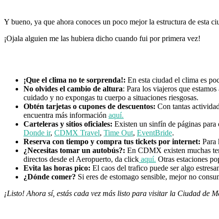
Y bueno, ya que ahora conoces un poco mejor la estructura de esta c
¡Ojala alguien me las hubiera dicho cuando fui por primera vez!
¡Que el clima no te sorprenda!:
En esta ciudad el clima es poc
No olvides el cambio de altura
: Para los viajeros que estamos
cuidado y no expongas tu cuerpo a situaciones riesgosas.
Obtén tarjetas o cupones de descuentos:
Con tantas actividad
encuentra más información
aquí.
Carteleras y sitios oficiales:
Existen un sinfín de páginas para 
Donde ir
,
CDMX Travel
,
Time Out
,
EventBride
.
Reserva con tiempo y compra tus tickets por internet:
Para 
¿Necesitas tomar un autobús?:
En CDMX existen muchas termi
directos desde el Aeropuerto, da click
aquí.
Otras estaciones po
Evita las horas pico:
El caos del trafico puede ser algo estresan
¿Dónde comer?
Si eres de estomago sensible, mejor no consum
¡Listo! Ahora sí, estás cada vez más listo para visitar la Ciudad de