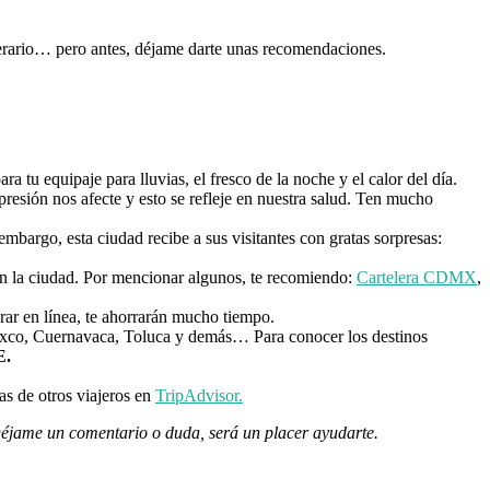
nerario… pero antes, déjame darte unas recomendaciones.
 tu equipaje para lluvias, el fresco de la noche y el calor del día.
presión nos afecte y esto se refleje en nuestra salud. Ten mucho
embargo, esta ciudad recibe a sus visitantes con gratas sorpresas:
 en la ciudad. Por mencionar algunos, te recomiendo:
Cartelera CDMX
,
rar en línea, te ahorrarán mucho tiempo.
axco, Cuernavaca, Toluca y demás… Para conocer los destinos
E.
as de otros viajeros en
TripAdvisor.
 Déjame un comentario o duda, será un placer ayudarte.