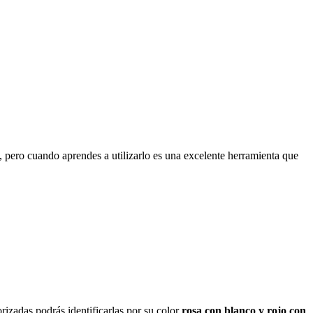
 pero cuando aprendes a utilizarlo es una excelente herramienta que
izadas podrás identificarlas por su color
rosa con blanco y rojo con