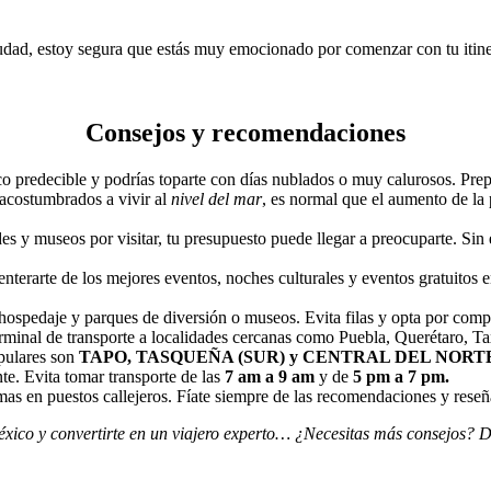
iudad, estoy segura que estás muy emocionado por comenzar con tu iti
Consejos y recomendaciones
o predecible y podrías toparte con días nublados o muy calurosos. Prepara
 acostumbrados a vivir al
nivel del mar
, es normal que el aumento de la 
es y museos por visitar, tu presupuesto puede llegar a preocuparte. Sin 
enterarte de los mejores eventos, noches culturales y eventos gratuitos
hospedaje y parques de diversión o museos. Evita filas y opta por comp
nal de transporte a localidades cercanas como Puebla, Querétaro, T
pulares son
TAPO, TASQUEÑA (SUR) y CENTRAL DEL NORT
te. Evita tomar transporte de las
7 am a 9 am
y de
5 pm a 7 pm.
as en puestos callejeros. Fíate siempre de las recomendaciones y reseñ
 México y convertirte en un viajero experto… ¿Necesitas más consejos?