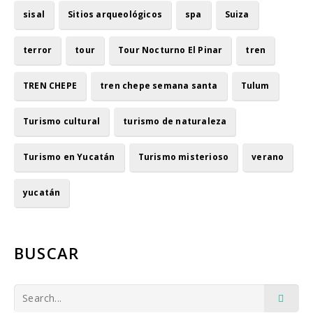
sisal
Sitios arqueológicos
spa
Suiza
terror
tour
Tour Nocturno El Pinar
tren
TREN CHEPE
tren chepe semana santa
Tulum
Turismo cultural
turismo de naturaleza
Turismo en Yucatán
Turismo misterioso
verano
yucatán
BUSCAR