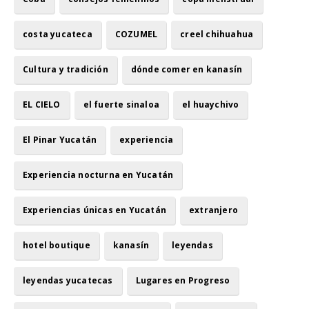
costa yucateca
COZUMEL
creel chihuahua
Cultura y tradición
dónde comer en kanasín
EL CIELO
el fuerte sinaloa
el huaychivo
El Pinar Yucatán
experiencia
Experiencia nocturna en Yucatán
Experiencias únicas en Yucatán
extranjero
hotel boutique
kanasín
leyendas
leyendas yucatecas
Lugares en Progreso