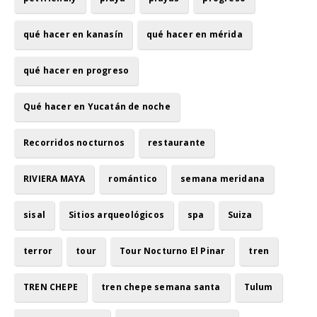
qué hacer en kanasín
qué hacer en mérida
qué hacer en progreso
Qué hacer en Yucatán de noche
Recorridos nocturnos
restaurante
RIVIERA MAYA
romántico
semana meridana
sisal
Sitios arqueológicos
spa
Suiza
terror
tour
Tour Nocturno El Pinar
tren
TREN CHEPE
tren chepe semana santa
Tulum