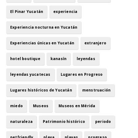
El Pinar Yucatán
experiencia
Experiencia nocturna en Yucatán
Experiencias únicas en Yucatán
extranjero
hotel boutique
kanasín
leyendas
leyendas yucatecas
Lugares en Progreso
Lugares históricos de Yucatán
menstruación
miedo
Museos
Museos en Mérida
naturaleza
Patrimonio histórico
periodo
petfriendly
playa
playas
progreso