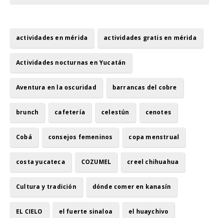
actividades en mérida
actividades gratis en mérida
Actividades nocturnas en Yucatán
Aventura en la oscuridad
barrancas del cobre
brunch
cafetería
celestún
cenotes
Cobá
consejos femeninos
copa menstrual
costa yucateca
COZUMEL
creel chihuahua
Cultura y tradición
dónde comer en kanasín
EL CIELO
el fuerte sinaloa
el huaychivo